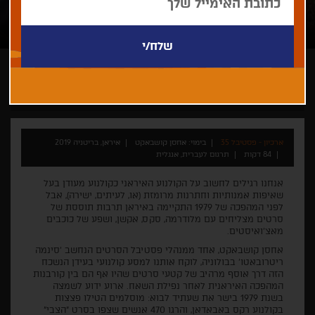
אחסן קושבאקט
תיעודי
פילם מואר - קולנוע על קולנוע
ארכיון - פסטיבל 35
בימוי: אחסן קושבאקט
איראן, בריטניה 2019
84 דקות
תרגום לעברית, אנגלית
אנחנו רגילים לחשוב על הקולנוע האיראני כקולנוע מעודן בעל
שאיפות אמנותיות וחתרנות מרומזת (או, לעיתים, ישירה), אבל
לפני המהפכה של 1979 התקיימה באיראן תרבות תוססת של
סרטים מצליחים עם מלודרמה, סקס, אקשן, ושפע של כוכבים
מאצ'ואיסטים.
אחסן קושבאקט, אחד ממנהלי פסטיבל הסרטים הנחשב 'סינמה
ריטרובאטו' בבולוניה, לוקח אותנו למסע קולנועי בעידן הנשכח
הזה דרך אוסף מרהיב של קטעי סרטים שהיו אף הם בין קורבנות
המהפכה האיראנית לאחר נפילת השאח. ארוע ידוע לשמצה
בשנת 1979 בישר את שעתיד לבוא: מוסלמים הטילו פצצות
בקולנוע רקס באבאדאן, והרגו 470 אנשים שצפו בסרט "הצבי"