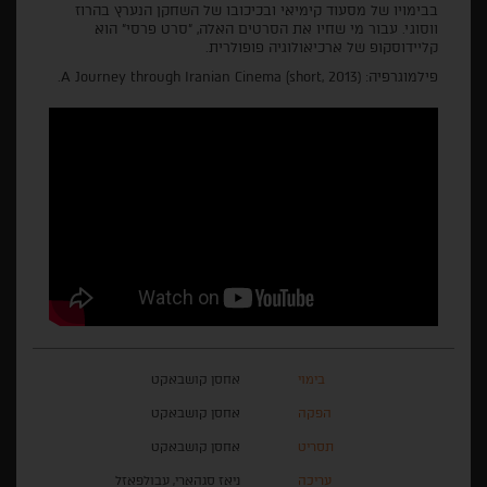
בבימויו של מסעוד קימיאי ובכיכובו של השחקן הנערץ בהרוז
ווסוגי. עבור מי שחיו את הסרטים האלה, "סרט פרסי" הוא
קליידוסקופ של ארכיאולוגיה פופולרית.
פילמוגרפיה: (A Journey through Iranian Cinema (short, 2013.
בימוי
אחסן קושבאקט
הפקה
אחסן קושבאקט
תסריט
אחסן קושבאקט
עריכה
ניאז סגהארי, עבולפאזל