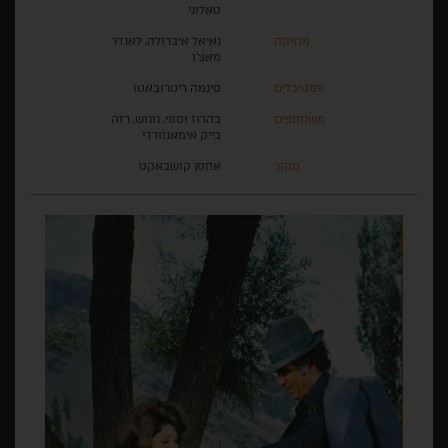
טאלוני
מוזיקה
נאיאל איברולה, לאנדר
מאצ'ו
פסטיבלים
סינמה ריטרובאטו
משתתפים
בהרוז וסוגי, גוגוש, רזה
בייק אימאנוורדי
מקור
אחסן קושבאקט