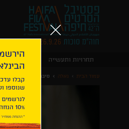
הירשמו
תחרויות ותעשייה
מידע כללי
הבינלא
עמוד הבית
גאלה
סיברג
קבלו עדכו
שנוספו ועו
לנרשמים 
10% הנחה ברכישת 2 כרטיסים לסרטי הפסטיבל .
* ההנחה ממחיר כ