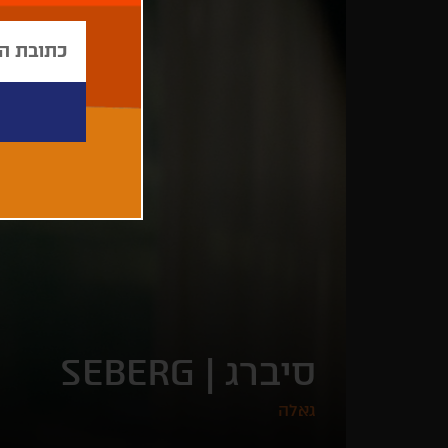
סיברג |
SEBERG
גאלה