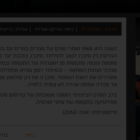
ארכיון - פסטיבל 35
בימוי: בנדיקט אנדרוז
ארה"ב, בריטניה 019
השנה היא 1968 ואחרי שנים של מגורים בפרי
הנודעת ג'ין סיברג לשוב להוליווד. סיברג, כוכבת "עד 
מוצאת עצמה מוקסמת מן האנרגיה של התקופה ובמי
מנהיגי תנועת המחאה – ובמיוחד רומן שהיא מתחילה 
מעוררים את דאגת הממסד. סוכן ה
ג'ק סולומון מ
FBI
עד מהרה מפתח אהדה לא צפויה כלפיה.
בלב הסרט הביוגרפי הופעה משובחת של קירסטן סטו
ופוליטיקה בתקופה של שינוי ופרנויה.
פילמוגרפיה: אונה (2016).
בימוי
בנדי