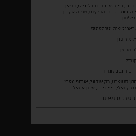
ברגר, קייט גארווד, ברדלי פילז, בריאן
נה-ג'ונס, סטיבן הופקינס, מרינה אקטון,
ריצ'סון
שראפנל, אנה וטרהאוטס
ל מוריסון
 מרטין
קורזל
, טורונטו, לונדון
טן סטוארט, ג'ק אוקונל, אנתוני מאקי,
ט קוואלי, זייזי ביטס, איוון אטאל
 סירקוס, גלאזגו