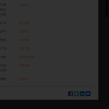
הפקה
פרד 
קווא
אלן 
תסריט
ג'ו 
צילום
רייצ'
עריכה
פמלה
מוזיקה
ג'ד 
פסטיבלים
ונציה
משחק
קירס
מרגר
מקור
פארק
Facebook
Twitter
LinkedIn
Email