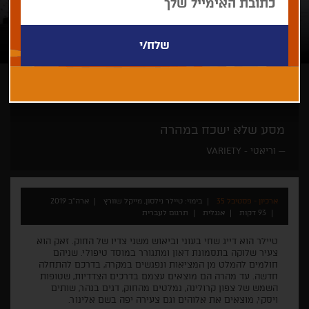
טיילר נילסון, מייקל שוורץ
גאלה
מסע שלא ישכח במהרה
וריאטי - VARIETY
ארכיון - פסטיבל 35
בימוי: טיילר נילסון, מייקל שוורץ
ארה"ב 2019
93 דקות
אנגלית
תרגום לעברית
טיילר הוא דייג שחי בעוני וביאוש משני צדיו של החוק. זאק הוא
צעיר שלוקה בתסמונת דאון ומתגורר במוסד טיפולי. שניהם
חולמים להמלט מן המציאות ונפגשים במקרה, בדרכם להתחלה
חדשה. עד מהרה הם מוצאים עצמם בדרכים הצדדיות, שטופות
השמש של צפון קרולינה, נמלטים מהחוק, דגים בנהר, שותים
ויסקי, מוצאים את אלוהים וגם צעירה יפה בשם אלינור.