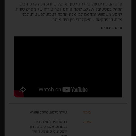
סרט הביכורים של טיילר נילסון ומייקל שוורץ, זוכה פרס חביב
הקהל בפסטיבל SXSW, לוקח אותנו לטריטוריה של מארק טוויין,
למסע משעשע ומחמם לב, מלא אהבה לטבע, לפשטות, לבני
אדם, הרפתקאה שהאקלברי פין היה אוהב.
סרט ביכורים
בימוי
טיילר נילסון, מייקל שוורץ
הפקה
כריסטופר למולה, טים
זבארוס, אלברט ברגר, רון
ירקסה, לי סארקי, דיוויד