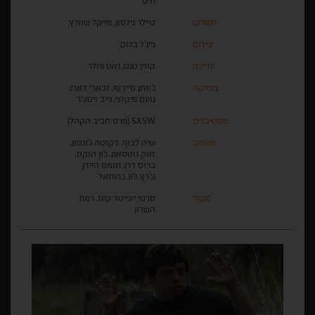
תיס
תסריט
טיילר נילסון, מייקל שוורץ
צילום
נייג'ל בלוק
עריכה
קווין טנט, נאט פולר
מוזיקה
ג'ונתן סיידוף, זכארי דאוז,
נועם פיקלני, גייב ויטצ'ר
פסטיבלים
SXSW (פרס חביב הקהל)
משחק
שיה לבוף, דקוטה ג'ונסון,
זאק גוטסאגן, ג'ון הוקס,
ברוס דרן, תומס היידן
צ'רץ, ג'ון ברנתאל
מקור
סרטי יונייטד קינג, רמת
השרון