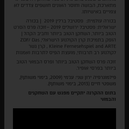
מתארכת, הבושה וחוסר האונים חושפים צדדים לא
צפויים באישיותו.
בכורה עולמית: פסטיבל ברלין 2019 | בכורה
ישראלית: פסטיבל ירושלים 2019 –זוכה פרס הסרט
הטוב ביותר, השחקן הטוב ביותר וחביב הקהל |
הופק בתמיכת קרן הקולנוע הישראלי, ZDF/ Das
Kleine Fernesehspiel and ARTE , קרן גשר
לקולנוע רב תרבותי, מועצת הפיס לתרבות ואמנות
זוכה פרס השחקן הטוב ביותר ופרס הבמאי הטוב
ביותר בפרסי אופיר.
פילמוגרפיה ירון שני
:
עג
'
מי
(2009,
בימוי משותף
),
משפטי חיים
(2013,
בימוי משותף
).
בתום ההקרנה יתקיים מפגש עם השחקנים
והבמאי