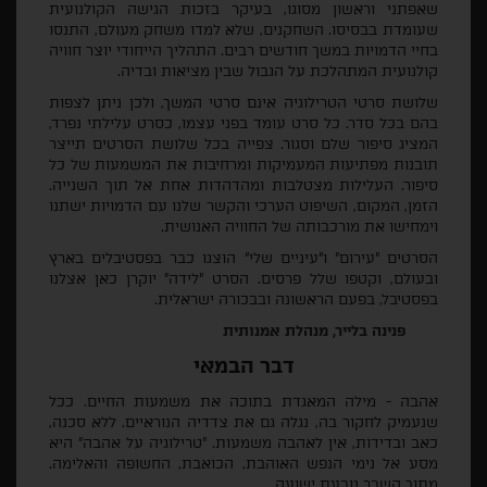
שאפתני וראשון מסוגו
,
בעיקר בזכות הגישה הקולנועית
שעומדת בבסיסו
.
השחקנים
,
שלא למדו משחק מעולם
,
התנסו
בחיי הדמויות במשך חודשים רבים
.
התהליך הייחודי יוצר חוויה
קולנועית המתהלכת על הגבול שבין מציאות ובדיה
.
שלושת סרטי הטרילוגיה אינם סרטי המשך
,
ולכן ניתן לצפות
בהם בכל סדר
.
כל סרט עומד בפני עצמו
,
כסרט עלילתי נפרד
,
המציג סיפור שלם וסגור
.
צפייה בכל שלושת הסרטים תייצר
תובנות מפתיעות המעמיקות ומרחיבות את המשמעות של כל
סיפור
.
העלילות מצטלבות ומהדהדות אחת אל תוך השנייה
.
הזמן
,
המקום
,
השיפוט הערכי והקשר שלנו עם הדמויות ישתנו
וימחישו את מורכבותה של החוויה האנושית
.
הסרטים
"
עירום
"
ו
"
עיניים שלי
"
הוצגו כבר בפסטיבלים בארץ
ובעולם
,
וקטפו שלל פרסים
.
הסרט
"
לידה
"
יוקרן כאן אצלנו
בפסטיבל
,
בפעם הראשונה ובבכורה ישראלית
.
פנינה בלייר, מנהלת אמנותית
דבר הבמאי
אהבה
-
מילה המאגדת בתוכה את משמעות החיים
.
ככל
שנעמיק לחקור בה
,
נגלה גם את צדדיה הנוראיים
.
ללא סכנה
,
כאב ובדידות
,
אין לאהבה משמעות
. "
טרילוגיה על אהבה
"
היא
מסע אל נימי הנפש האוהבת
,
הכואבת
,
החשופה והאלימה
.
מתוך השבר נובעת ישועה
.