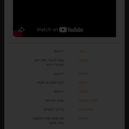
בימוי
ירון שני
הפקה
נעמי לבארי, סער יוגב,
מיכאל רויטר
תסריט
ירון שני
צילום
ניצן לוטם, שי סקיף
עריכה
ירון שני
עיצוב פסקול
אביב אלדמע
פסטיבלים
ברלין, ירושלים
משחק
ערן נעים, סתיו אלמגור,
סתיו פטאי