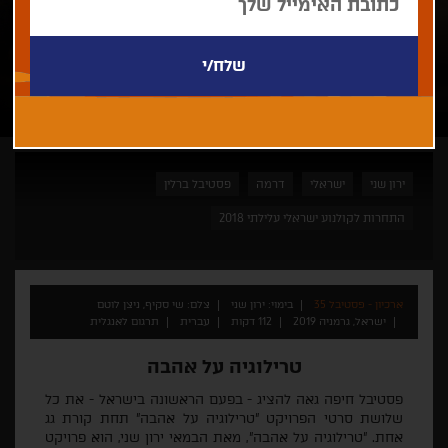
ירון שני
ישראלי
דרמה
פסטיבל ברלין
התחרות לקולנוע ישראלי עלילתי 2018
ארכיון - פסטיבל 35
בימוי: ירון שני
צלם: שי סקיף, ניצן לוטם
ישראל, גרמניה 2019
112 דקות
עברית
תרגום לאנגלית
טרילוגיה על אהבה
פסטיבל חיפה גאה להציג
-
בפעם הראשונה בישראל
-
את כל
שלושת סרטי הפרויקט
"
טרילוגיה על אהבה
"
תחת קורת גג
אחת
. "
טרילוגיה על אהבה
",
מאת הבמאי ירון שני
,
הוא פרויקט