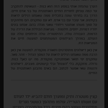
הערך שהנחה אותי במסע הזה הוא כנות
-
השאיפה להתקרב
עד כמה שניתן לחוויית החיים האותנטית של בני אדם חיים
.
הדרך בה בחרתי שונה בתכלית ממה שאנחנו רגילים
לראות
בקולנוע
.
אני עובד עם בני אדם
,
לא עם שחקנים
.
הם מלוהקים
על סמך משהו אותנטי וייחודי שאני מגלה בהם
.
אנחנו בונים
יחדיו דמויות
,
יחסים
,
חלומות
-
מציאות הכוללת את הדירה של
הדמות
,
העבודה שלה
,
ההיסטוריה שלה והיחסים שלה עם
העולם
.
במהלך הצילומים המשתתפים
למעשה חיים את
המציאות הזו
.
אין כאן דיאלוגים מתוסרטים ותאורה מוקפדת
.
למעשה אין כאן
הרבה ממה שאנחנו רגילים לראות על המסך הגדול
-
זוהר
,
פאר
,
שחקנים יפי תואר ואסתטיקה מוקפדת
.
מה יש כאן
?
כנות
.
גדולה
.
מזוקקת
.
בלי
"
הצגות
"
ובלי קישוטים
.
מצבים
,
דיאלוגים
ורגשות שאי אפשר לכתוב
.
הם באים מהבטן האותנטית של
החיים
.
קצין משטרה ותיק ומוערך חולם להביא ילד לעולם
עם אשתו הטרייה. עולמו מתהפך כששני נערים
מתלוננים שפגע בהם מינית. ככל שהחקירה בעניינו