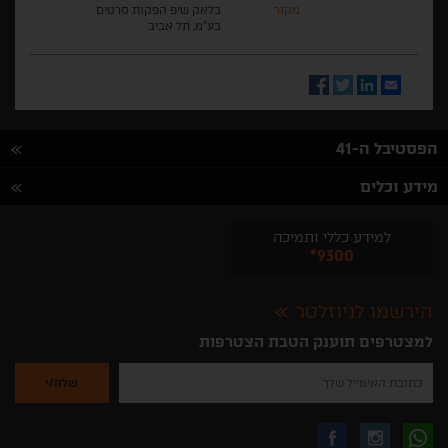
מקור
בלאק שיפ הפקות סרטים
בע"מ, תל אביב
Facebook
Twitter
LinkedIn
Email
הפסטיבל ה-41
מידע וכלים
למידע כללי ותמיכה
*9300
הירשמו לניוזלטר
למצטרפים תוענק הטבת הצטרפות
נא
להזין
את
כתובת
האימייל
לקבלת
עקבו
עקבו
שלך