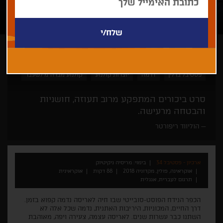
מריסיה ניקיטיוק
קולנוע מן המזרח
סרט ביכורים
פסטיבל ברלין
דרמה
יוצרות קולנוע
קולנוע מברה"מ לשעבר
סרט ביכורים המתפקע מרוב תעוזה, חושניות
והבטחה מרעישה.
הוליווד ריפורטר
ארכיון - פסטיבל 34
בימוי: מריסיה ניקיטיוק
אוקראינה, פולין, מקדוניה 2018
88 דקות
אוקראינית
תרגום לעברית, אנגלית
הכפר הנידח הפוסט-סובייטי שבו חיה לאריסה נדמה קפוא בזמן.
דרך החיים, המכוניות, היריבות האתנית, נדמה שכל אלה לא
השתנו כבר עשרות שנים. לאריסה עצמה, צעירה ויפה, מאוהבת