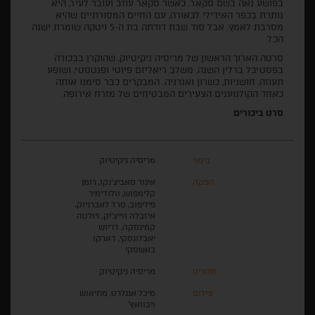
בפושע נאה בשם סקאר. כאשר סקאר עוזב ועובר לעיר, היא
נותרת בכפר האידילי לכאורה, עם החיים המסורתיים שהיא
מסרבת לאמץ. אבל סוד שבת דודתה בת ה-5 ויטקה שומרת ישנה
הכל.
סרטה הארוך הראשון של מריסיה ניקיטיוק, שהוקרן בבכורה
בפסטיבל ברלין השנה, משלב ריאליזם פיוטי ופנטסטי, ושופע
תעוזה, חושניות, כשרון ואנרגיה. המבקרים כבר סימנו אותה
כאחד הקולנוענים הצעירים המבטיחים של מזרח אירופה.
סרט ביכורים
בימוי
מריסיה ניקיטיוק
הפקה
איגור סאביצ'נקו, רומן
קלימפוש, וולודימיר
פיליפוב, סרז' לאברניוק,
איזבלה ווייצ'יק, ויולטה
קמינסקה, דריוש
יאבלונסקי, דארקו
באשסקי
תסריט
מריסיה ניקיטיוק
צילום
מיכל אנגלרט, מתיאוש
ויכוואץ'