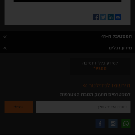
Facebook
Twitter
LinkedIn
Email
הפסטיבל ה-41
מידע וכלים
למידע כללי ותמיכה
*9300
הירשמו לניוזלטר
למצטרפים תוענק הטבת הצטרפות
נא
להזין
את
כתובת
האימייל
לקבלת
עקבו
עקבו
שלך
להרשמה
לקבלת
עידכונים
אחרינו
אחרינו