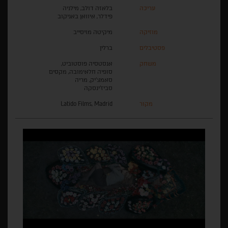
עריכה
בלאזה דולב, מילניה
פידלר, איוואן באניקוב
מוזיקה
מיקיטה מויסייב
פסטיבלים
ברלין
משחק
אנסטסיה פוסטוביט,
סופיה חלאימובה, מקסים
סאמצ'יק, מריה
סביז'ינסקה
מקור
Latido Films, Madrid