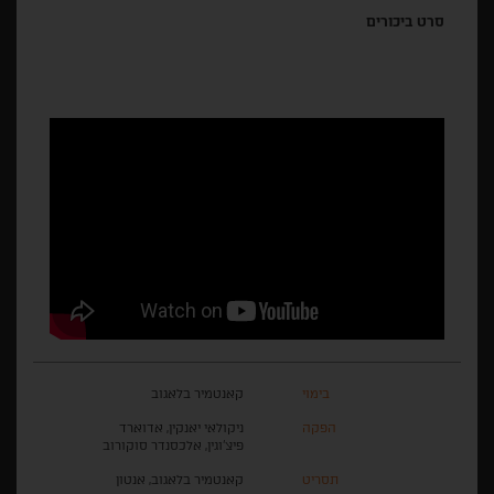
סרט ביכורים
בימוי
קאנטמיר בלאגוב
הפקה
ניקולאי יאנקין, אדוארד
פיצ'וגין, אלכסנדר סוקורוב
תסריט
קאנטמיר בלאגוב, אנטון