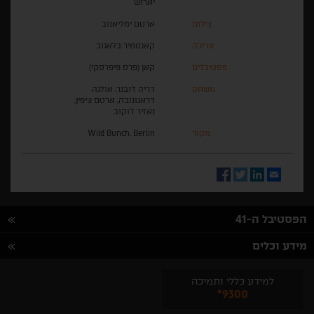
יארוש
צילום
ארטם ימליאנוב
עריכה
קאנטמיר בלאגוב
פסטיבלים
קאן (פרס פיפרסקי)
משחק
דריה ז'ובנר, אולגה
דראגונובה, ארטם ציפין,
נאזיר ז'וקוב
מקור
Wild Bunch, Berlin
Facebook
Twitter
LinkedIn
Email
הפסטיבל ה-41
מידע וכלים
למידע כללי ותמיכה
*9300