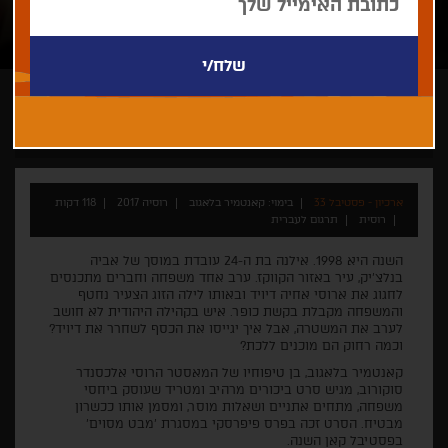
קאנטמיר בלאגוב
ארכיון - פסטיבל 33
בימוי: קאנטמיר בלאגוב
רוסיה 2017
118 דקות
רוסית
תרגום לעברית
השנה היא 1998. אילנה בת ה-24 עובדת במוסך של אביה
בנלצ'יק, עיר באזור הקווקז. ערב אחד משפחה וחברים מתכנסים
לחגוג את ארוסי אחיה דיויד ובאותו לילה הזוג הצעיר נחטף
והמשפחה מקבלת בקשת כופר. איש בקהילה היהודית לא חושב
לערב את המשטרה, אבל איך יגייסו את הכסף לשחרר את דיויד?
וכמה רחוק הם מוכנים ללכת?
קאנטמיר בלאגוב, בן טיפוחיו של המאסטר הרוסי אלכסנדר
סוקורוב, מגיש סרט ביכורים מרהיב ומטריד שעוסק ביחסי
משפחה, מתחים אתניים ושאלות מוסר, ומסמן אותו ככשרון
מבטיח. הסרט זכה בפרס פיפרסקי במסגרת 'מבט מסוים'
בפסטיבל קאן השנה.