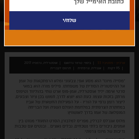
טרוור גרהאם
ארכיון - פסטיבל 33
בימוי: טרוור גרהאם
אוסטרליה, גרמניה 2017
95 דקות
אנגלית, צרפתית
תרגום לעברית
"מסייה מיונז" הוא מסע אפי, צבעוני ומלא הרפתקאות של אמן
אל ההיסטוריה הסודית של משפחתו. פיליפ מורה הוא במאי
סרטי אימה יליד אוסטרליה, אמן-פופ ארט שחי בהוליווד וטיפוס
מרתק בזכות עצמו. כעת הוא יוצא לדרך, חמוש בכן ציור וצבעים,
ליצור רומן גרפי על הוריו - על הפעילות החשאית של אביו
במחתרת הצרפתית במלחמת העולם השניה ועל הבריחה
המופלאה של אמו בדרך לאושוויץ.
מלוס אנג'לס לברלין, מפריס למלבורן, הסרט התעודי מנווט בין
אמנים, גיבורים בלתי נשכחים, נבלים נאצים... ובגטים עם שכבות
נדיבות של מיונז צרפתי.