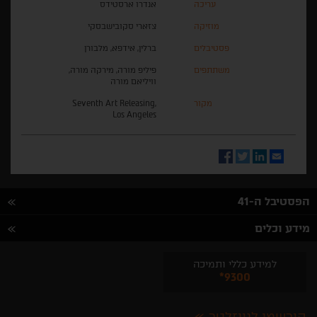
עריכה
אנדרו ארסטידס
מוזיקה
צזארי סקובישבסקי
פסטיבלים
ברלין, אידפא, מלבורן
משתתפים
פיליפ מורה, מירקה מורה,
וויליאם מורה
מקור
Seventh Art Releasing,
Los Angeles
Facebook
Twitter
LinkedIn
Email
הפסטיבל ה-41
מידע וכלים
למידע כללי ותמיכה
*9300
הירשמו לניוזלטר