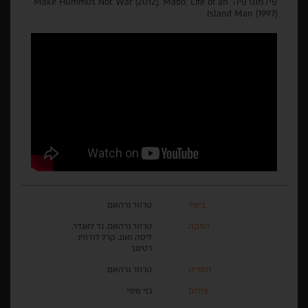
פילמוגרפיה: Make Hummus Not War (2012). Mabo: Life of an
Island Man (1997).
בימוי
טרוור גרהאם
הפקה
טרוור גרהאם, נד לאנדר,
ליסה ואנג, קרל לודוויג
רטינגר
תסריט
טרוור גרהאם
צילום
ג'ני מיניי