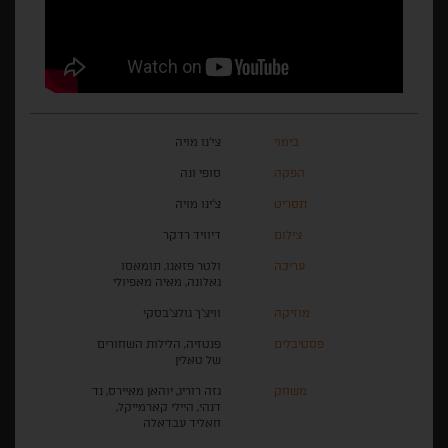
בימוי
צי'נו מויה
הפקה
סופי ונה
תסריט
צ'ינו מויה
צילום
דיוויד רדקר
עריכה
ולטר פזאנו, תומאסו
גאלונה, מאיה מאפיולי
מוזיקה
וויצ'ך גולצ'בסקי
פסטיבלים
פנטזיה, הלילות השחורים
של טאלין
משחק
גזה רוריג, יוהאן מאיירס, נד
דנהי, היילי קארמייקל,
חאליד עבדאלה