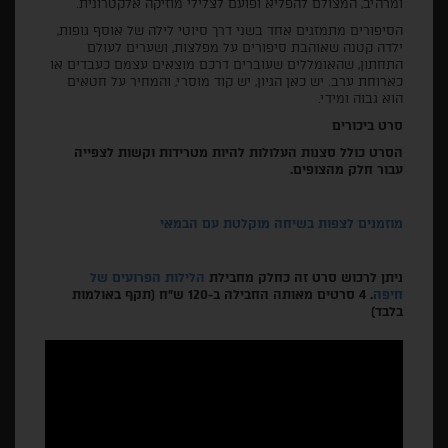
ומרהיב, המצולם להפליא ופועם לצלילי מוזיקה אלקטרונית.
הסיפורים מתמזגים אחד בשני דרך סיוטי לילה של אוסף גופות,
ילדה קטנה שאוהבת סיפורים על מפלצות, ושערים לעולם
התחתון, שהאומללים שעוברים דרכם מוצאים עצמם כעבדים או
כארוחת ערב. יש כאן הגיון, יש קוד מוסרי, והמחיר על חטאים
הוא גבוה ומידי.
סרט ביכורים
הסרט כולל סצנות העלולות להיות מטרידות וקשות לצפייה
עבור חלק מהצופים.
מוזמנים לצפות בשיחה מוקלטת עם הבמאי
ניתן לרכוש סרט זה כחלק מחבילת
הלילות הפרועים של
חיפה
. 4 סרטים מאותה החבילה ב-120 ש"ח (תקף באולמות
בלבד)