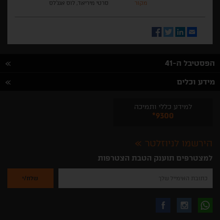
מקור
סרטי מיריאד, לוס אנג'לס
Facebook
Twitter
LinkedIn
Email
הפסטיבל ה-41
מידע וכלים
למידע כללי ותמיכה
*9300
הירשמו לניוזלטר
למצטרפים תוענק הטבת הצטרפות
נא
להזין
את
כתובת
האימייל
לקבלת
עקבו
עקבו
שלך
להרשמה
לקבלת
עידכונים
אחרינו
אחרינו