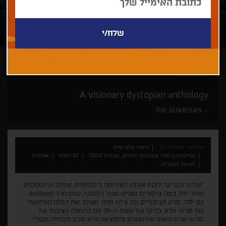
צי'נו מויה
A visionary dystopian anthology
THE GUARDIAN
ארכיון - פסטיבל 37
בימוי: צי'נו מויה
בריטניה, בלגיה, אסטוניה, סרביה, שבדיה 2020
92 דקות
אנגלית
תרגום לעברית
"אלים זוטרים" לוקח אותנו לאירופה דיסטופית, אפלה וגרוטסקית,
שוזר יחד כמה סיפורים ומגיש משל רלוונטי, שמצמרר ומשעשע
גם יחד. סרט הביכורים של צ'ינו מויה משלב את החזון הוויזואלי
של סרטי מדע בדיוני של שנות ה-70 עם היומרה הצוננת של
סרטי ארט-האוס אירופאים והתוצאה היא סרט פנטזיה מקורי