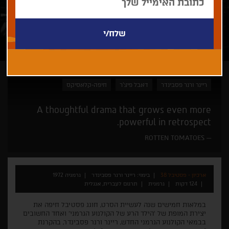
ריינר ורנר פסבינדר
דאבל פיצ'ר
חיפה-קלאסיקס
A thoughtful drama that grows even more
powerful in retrospect.
ROTTEN TOMATOES
ארכיון - פסטיבל 38
בימוי: ריינר ורנר פסבינדר
גרמניה 1972
124 דקות
גרמנית
תרגום לעברית, אנגלית
במלאות חמישים שנה לעשיית הסרט, חוגג פסטיבל חיפה את
יצירת המופת של 'הילד הרע של הקולנוע הגרמני' ואחד החשובים
בבמאי הקולנוע הגרמני החדש, ריינר ורנר פסבינדר, בהקרנת