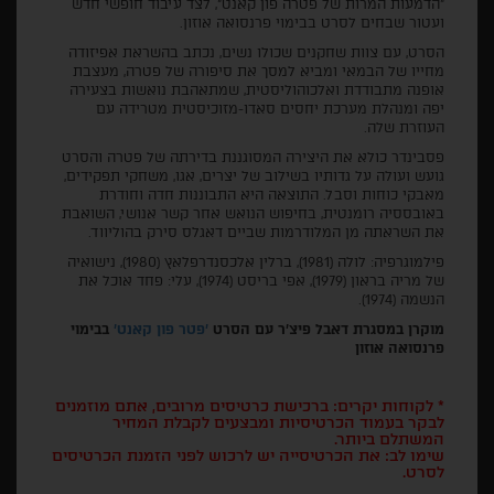
"הדמעות המרות של פטרה פון קאנט", לצד עיבוד חופשי חדש
ועטור שבחים לסרט בבימוי פרנסואה אוזון.
הסרט, עם צוות שחקנים שכולו נשים, נכתב בהשראת אפיזודה
מחייו של הבמאי ומביא למסך את סיפורה של פטרה, מעצבת
אופנה מתבודדת ואלכוהוליסטית, שמתאהבת נואשות בצעירה
יפה ומנהלת מערכת יחסים סאדו-מזוכיסטית מטרידה עם
העוזרת שלה.
פסבינדר כולא את היצירה המסוגננת בדירתה של פטרה והסרט
גועש ועולה על גדותיו בשילוב של יצרים, אגו, משחקי תפקידים,
מאבקי כוחות וסבל. התוצאה היא התבוננות חדה וחודרת
באובססיה רומנטית, בחיפוש הנואש אחר קשר אנושי, השואבת
את השראתה מן המלודרמות שביים דאגלס סירק בהוליווד.
פילמוגרפיה: לולה (1981), ברלין אלכסנדרפלאץ (1980), נישואיה
של מריה בראון (1979), אפי בריסט (1974), עלי: פחד אוכל את
הנשמה (1974).
מוקרן במסגרת דאבל פיצ'ר עם הסרט
'פטר פון קאנט'
בבימוי
פרנסואה אוזון
* לקוחות יקרים: ברכישת כרטיסים מרובים, אתם מוזמנים
לבקר בעמוד הכרטיסיות ומבצעים לקבלת המחיר
המשתלם ביותר.
שימו לב: את הכרטיסייה יש לרכוש לפני הזמנת הכרטיסים
לסרט.