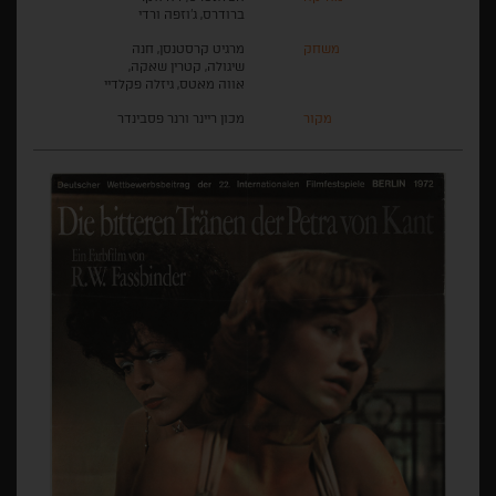
ברודרס, ג'וזפה ורדי
משחק
מרגיט קרסטנסן, חנה
שיגולה, קטרין שאקה,
אווה מאטס, גיזלה פקלדיי
מקור
מכון ריינר ורנר פסבינדר