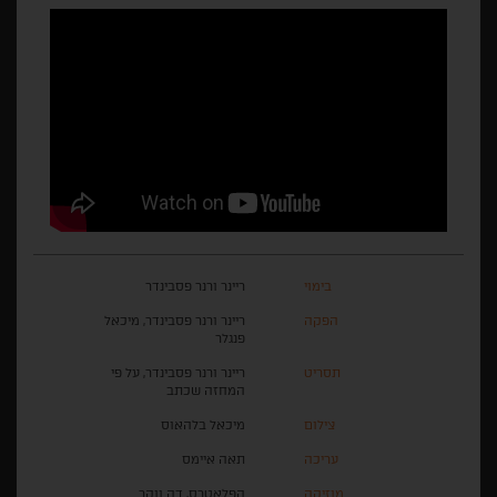
בימוי
ריינר ורנר פסבינדר
הפקה
ריינר ורנר פסבינדר, מיכאל
פנגלר
תסריט
ריינר ורנר פסבינדר, על פי
המחזה שכתב
צילום
מיכאל בלהאוס
עריכה
תאה איימס
מוזיקה
הפלאטרס, דה ווקר