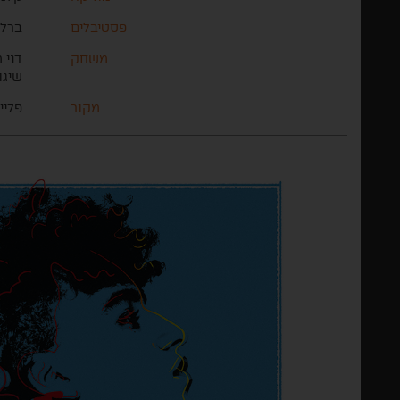
פסטיבלים
ברלי
משחק
דני 
שיגו
מקור
פליי