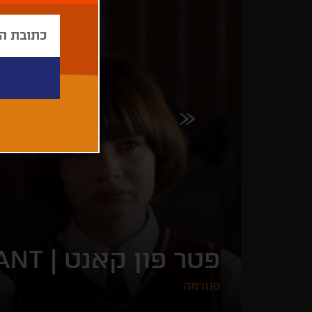
פטר פון קאנט |
ANT
פנורמה