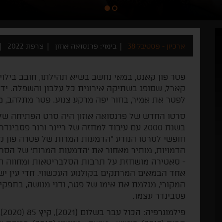
ארכיון - פסטיבל 38
בימוי: פרנסואה אוזון
צרפת 2022
פטר פון קאנט, במאי נחשב בשיא תהילתו, חובב בילוי
קארל, שסופג בשתיקה אירונית כל עלבון והשפלה. ידי
לפטר את אמיר, בחור יפה מרקע צנוע. פטר מתלהב, מ
בשנת 2000 עם עיבוד למחזה של ריינר ורנר פסב
חופשי לסרטו הנודע "הדמעות המרות של פטרה פון 
הדמויות, מותיר מאחור את 'הדמעות המרות' של הסרט 
- סאטירה מושחזת על תרבות הסלבריטאות ומחווה הו
אחד הבמאים המרתקים בקולנוע העכשווי. חדי עין י
המקורי, מגלמת את אימו של פטר, ודני מנושה, בתפקי
פסבינדר עצמו.