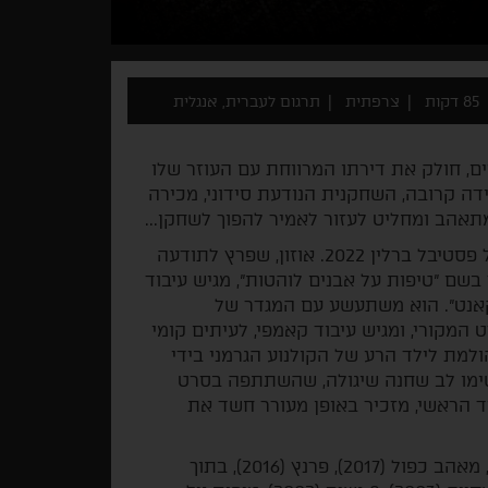
85 דקות
צרפתית
תרגום לעברית, אנגלית
ים, חולק את דירתו המרווחת עם העוזר שלו
דה קרובה, השחקנית הנודעת סידוני, מכירה
תאהב ומחליט לעזור לאמיר להפוך לשחקן...
סרטו החדש של פרנסואה אוזון היה סרט הפתיחה של פסטיבל ברלין 2022. אוזון, שפרץ לתודעה
ינדר בשם "טיפות על אבנים לוהטות", מגיש עיבוד
קאנט". הוא משתעשע עם המגדר של
המקורי, ומגיש עיבוד קאמפי, לעיתים קומי
למת לילד הרע של הקולנוע הגרמני בידי
שימו לב שחנה שיגולה, שהשתתפה בסרט
ד הראשי, מזכיר באופן מעורר חשד את
פילמוגרפיה: הכול עבר בשלום (2021), קיץ 85 (2020), מאהב כפול (2017), פרנץ (2016), בתוך