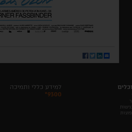
Facebook
Twitter
LinkedIn
Email
כלים
למידע כללי ותמיכה
*9300
ר
גישות
פוצות