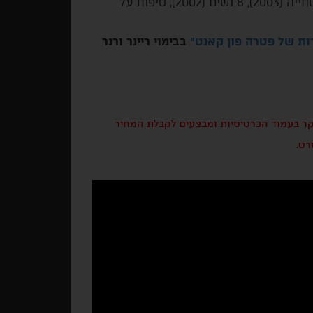
הבית (2012), פוטיש - אישה - צעצוע (2010), בריכת שחייה (2003), 8 נשים (2002), טיפות על
ת של פטרה פון קאנט"
בבימוי ריינר ורנר
בקר בעמוד הכרטיסיות ומבצעים לקבלת המחיר
רט.