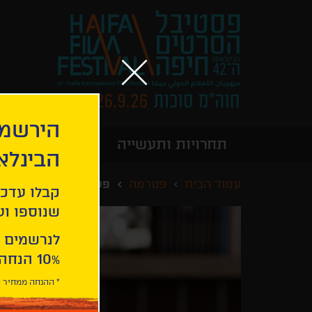
הירשמו
תחרויות ותעשייה
מידע כללי
הבינלא
עמוד הבית
פנורמה
פטר פון קאנט
קבלו עדכו
שנוספו ועו
לנרשמים 
10% הנחה ברכישת 2 כרטיסים לסרטי הפסטיבל .
* ההנחה ממחיר כ