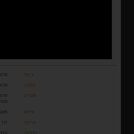
בימוי
פרנס
הפקה
פרנס
תסריט
פרנס
פטרה
צילום
מאנו
עריכה
לור 
מוזיקה
קלמן