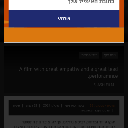
טמו ניקי
זוכי פרסים
A film with great empathy and a great lead
perforamnce.
SLASH FILM
ארכיון - פסטיבל 38
בימוי: טמו ניקי
פינלנד 2021
82 דקות
פינית
תרגום לעברית, אנגלית
יאקו עיוור ומרותק לכיסא גלגלים, אך לא איבד את התשוקה
לחיים, את חוש ההומור הסרקסטי או את האהבה לסרטים (מלבד