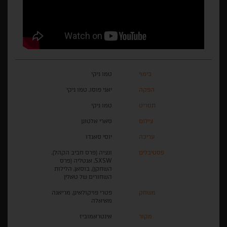
בימוי
טמו ניקי
הפקה
יאני פוסו, טמו ניקי
תסריט
טמו ניקי
צילום
סארי אלטונן
עריכה
יוסי סאנדו
פסטיבלים
ונציה (פרס חביב הקהל),
SXSW, אנטליה (פרס
השחקן), בוסאן, הלילות
השחורים של טאלין
משחק
פטרי פויקולאינן, מריאנה
מאיאלה
מקור
אינטראמוביז