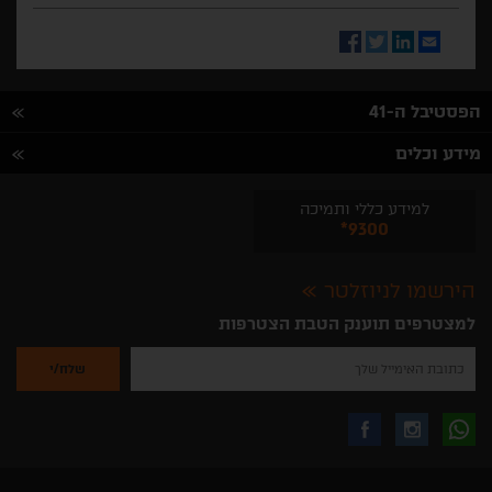
Facebook
Twitter
LinkedIn
Email
הפסטיבל ה-41
מידע וכלים
למידע כללי ותמיכה
*9300
הירשמו לניוזלטר
למצטרפים תוענק הטבת הצטרפות
נא
להזין
את
כתובת
האימייל
לקבלת
עקבו
עקבו
שלך
להרשמה
לקבלת
עידכונים
אחרינו
אחרינו
ניוזלטרים
מהאתר