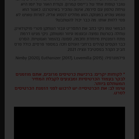
שובר קופות אחד של ג'יימס קמרון). נקודת האור של יומו היא
שיחת טלפון עם סירפה, אישה שהכיר באינטרנט. כאשר הוא
שומע שהיא במצוקה, הוא מחליט לנסוע אליה, למרות שאיש לא
פנוי ללוות אותו. מה כבר יכול להשתבש?
הבמאי טמו ניקי כתב את התסריט עבור השחקן פטרי פויקולאינן,
שחלה בטרשת נפוצה ובעצמו עיוור ומשותק. ניקי מגיש דרמת
מתח רומנטית מיוחדת וחכמה, ספוגה בהומור ואנושיות. הסרט
כבר הקסים קהלים ברחבי העולם וזכה במספר פרסים, כולל פרס
חביב הקהל בפסטיבל ונציה 2021.
פילמוגרפיה: Nimby (2020), Euthanizer (2017), Lovemilla (2015).
* לקוחות יקרים: ברכישת כרטיסים מרובים, אתם מוזמנים
לבקר בעמוד הכרטיסיות ומבצעים לקבלת המחיר
המשתלם ביותר.
שימו לב: את הכרטיסייה יש לרכוש לפני הזמנת הכרטיסים
לסרט.