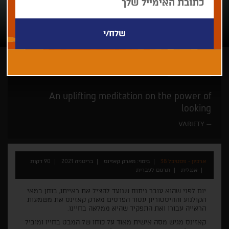
מארק קאזינס
An uplifting meditation on the power of
looking
VARIETY
ארכיון - פסטיבל 38
בימוי: מארק קאזינס
בריטניה 2021
90 דקות
אנגלית
תרגום לעברית
יום לפני שהוא עובר ניתוח שנועד להציל את ראייתו, בוחן במאי
הקולנוע וההיסטוריון עטור הפרסים מארק קאזינס את משמעות
הראייה עבורו ואת התפקיד שהיא ממלאה בחיינו.
קאזינס מגיש מסה אישית מאוד על כוחו של המבט בחייו ומוביל