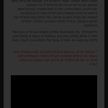
אותנו למסע מסחרר ועשיר ויזואלית דרך תקופות ותרבויות, מסע
ששואב את הדימויים שלו מן ההיסטוריה של האמנות,
מהביולוגיה, הפסיכולוגיה, השירה והפילוסופיה. קאזינס עוסק
בעומס הדימויים שמאפיין את החיים המודרניים (ובקורונה
שמשנה את נקודת המבט) ומראה כיצד ההתבוננות מעצבת את
זהותנו ונמצאת בבסיס החוויה האנושית, החמלה, התגלית
והמחשבה.
פילמוגרפיה: The Eyes of Orson Welles (2018), Stockholm, My
Love (2016), A Story of Children and Film (2013), What Is This
Film Called Love (2012), The Story of Film: An Odyssey (2011)
* לקוחות יקרים: ברכישת כרטיסים מרובים, אתם מוזמנים לבקר
בעמוד הכרטיסיות ומבצעים לקבלת המחיר המשתלם ביותר.
שימו לב: את הכרטיסייה יש לרכוש לפני הזמנת הכרטיסים
לסרט.