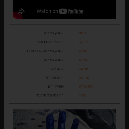
בימוי
מארק קאזינס
הפקה
מרי בל, אדם דוטרי
תסריט
מארק קאזינס, על פי ספרו
צילום
מארק קאזינס
עריכה
טימו לנגר
מוזיקה
דונה מקוויט
פסטיבלים
שפילד דוק
מקור
דה פסטיבל אייג'נסי