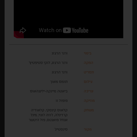
בימוי
ורנר הרצוג
הפקה
ורנר הרצוג, לוקי סטיפטיץ'
תסריט
ורנר הרצוג
צילום
תומס מאוך
עריכה
ביאטה מיינקה-ילינגהאוס
מוזיקה
פופול וו
משחק
קלאוס קינסקי, קלאודיה
קרדינלה, ז'וזה לוגוי, מיגל
אנחל פואנטס, פול היטשר
מקור
סינסטייג'