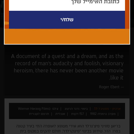
ורנר הרצוג
מחוות
A document of a quest and a dream, and as the
record of man's audacity and foolish, visionary
heroism, there has never been another movie
like it.
Roger Ebert
ארכיון - פסטיבל 39
בימוי: ורנר הרצוג
צלם: ©Werner Herzog Film
מערב גרמניה 1982
157 דקות
אנגלית
תרגום לעברית
בריאן סוויני פיצ'גרלד הוא אירי משוגע לאופרה החי בעיר קטנה
בפרו. הזר, שידוע בכינוי "פיצקרלדו", חולם להקים במקום בית