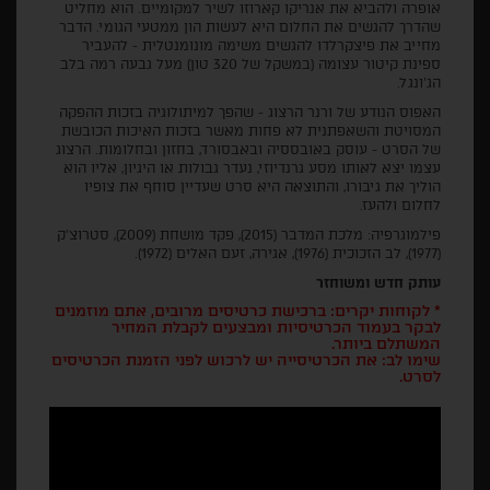
אופרה ולהביא את אנריקו קארוזו לשיר למקומיים. הוא מחליט
שהדרך להגשים את החלום היא לעשות הון ממטעי הגומי. הדבר
מחייב את פיצקרלדו להגשים משימה מונומנטלית - להעביר
ספינת קיטור עצומה (במשקל של 320 טון) מעל גבעה רמה בלב
הג'ונגל.
האפוס הנודע של ורנר הרצוג - שהפך למיתולוגיה בזכות ההפקה
המסויטת והשאפתנית לא פחות מאשר בזכות האיכות הכובשת
של הסרט - עוסק באובססיה ובאבסורד, בחזון ובחלומות. הרצוג
עצמו יצא לאותו מסע גרנדיוזי, נעדר גבולות או היגיון, אליו הוא
הוליך את גיבורו, והתוצאה היא סרט שעדיין סוחף את צופיו
לחלום ולהעז.
פילמוגרפיה: מלכת המדבר (2015), פקד מושחת (2009), סטרוצ’ק
(1977), לב הזכוכית (1976), אגירה, זעם האלים (1972).
עותק חדש ומשוחזר
* לקוחות יקרים: ברכישת כרטיסים מרובים, אתם מוזמנים
לבקר בעמוד הכרטיסיות ומבצעים לקבלת המחיר
המשתלם ביותר.
שימו לב: את הכרטיסייה יש לרכוש לפני הזמנת הכרטיסים
לסרט.