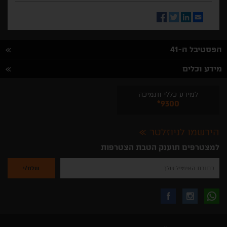
Facebook
Twitter
LinkedIn
Email
הפסטיבל ה-41
מידע וכלים
למידע כללי ותמיכה
*9300
הירשמו לניוזלטר
למצטרפים תוענק הטבת הצטרפות
נא
להזין
את
כתובת
האימייל
לקבלת
עקבו
עקבו
שלך
להרשמה
לקבלת
עידכונים
אחרינו
אחרינו
ניוזלטרים
מהאתר
בווצאפ
באינסטגרם
בפייסבוק