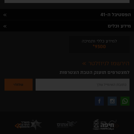
הפסטיבל ה-41
מידע וכלים
למידע כללי ותמיכה
*9300
הירשמו לניוזלטר
למצטרפים תוענק הטבת הצטרפות
נא
להזין
את
כתובת
האימייל
לקבלת
עקבו
עקבו
שלך
להרשמה
לקבלת
עידכונים
אחרינו
אחרינו
ניוזלטרים
מהאתר
בווצאפ
באינסטגרם
בפייסבוק