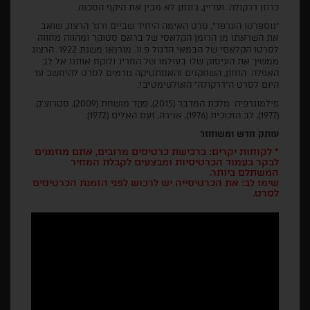
כרוזן דרקולה. ועדיין, ג'ונתן לא מבין את היקף הסכנה.
"נוספרטו הערפד", סרט האימה היחיד שביים ורנר הרצוג, שואב
את השראתו מן הרומן הקלאסי של בראם סטוקר ומהווה מחווה
לסרטו הקלאסי של הבמאי הדגול פ.וו. מורנאו משנת 1922. הרצוג
ממשיך את העיסוק שלו בעולמו של החריג ולוקח אותנו אל לב
האפלה. החזון, השחקנים והאסתטיקה גורמים לסרט להיחשב עד
היום לסרט ה"דרקולה" האולטימטיבי.
פילמוגרפיה: מלכת המדבר (2015), פקד מושחת (2009), סטרוצ’ק
(1977), לב הזכוכית (1976), אגירה, זעם האלים (1972).
עותק חדש ומשוחזר
* לקוחות יקרים: ברכישת כרטיסים מרובים, אתם מוזמנים
לבקר בעמוד הכרטיסיות ומבצעים לקבלת המחיר
המשתלם ביותר.
שימו לב: את הכרטיסייה יש לרכוש לפני הזמנת הכרטיסים
לסרט.