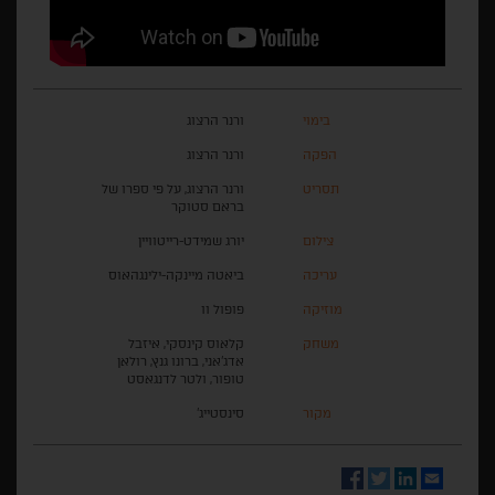
בימוי
ורנר הרצוג
הפקה
ורנר הרצוג
תסריט
ורנר הרצוג, על פי ספרו של
בראם סטוקר
צילום
יורג שמידט-רייטוויין
עריכה
ביאטה מיינקה-ילינגהאוס
מוזיקה
פופול וו
משחק
קלאוס קינסקי, איזבל
אדג'אני, ברונו גנץ, רולאן
טופור, ולטר לדנגאסט
מקור
סינסטייג'
Facebook
Twitter
LinkedIn
Email