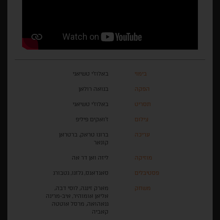
בימוי
באלוז'י טשיאני
הפקה
בנואה רולאן
תסריט
באלוז'י טשיאני
צילום
ז'ואקים פיליפ
עריכה
ברונו טראק, ברטראן
קונאר
מוזיקה
ליזה ואן דר אה
פסטיבלים
סאנדאנס, גלזגו, גטבורג
משחק
מארק זינגה, לוסי דבה,
אליאן אומוהיר, איב-מרינה
גנאהואה, מרסל אוטטה
קאביה