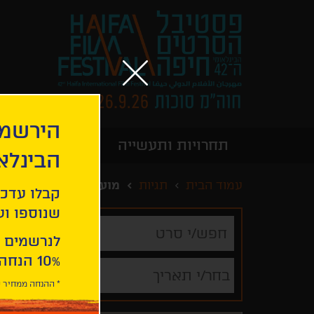
הירשמו
תחרויות ותעשייה
מידע כללי
הבינלא
עמוד הבית
תגיות
מועמדים לפרס האוסק
קבלו עדכו
שנוספו ועו
חפש/י
סרט
לנרשמים 
10% הנחה ברכישת 2 כרטיסים לסרטי הפסטיבל .
בחר/י תאריך
* ההנחה ממחיר כ