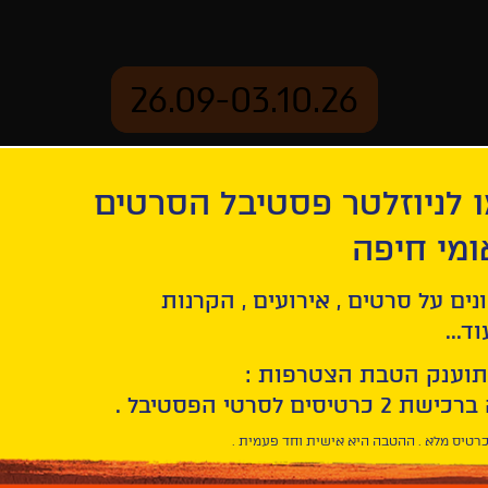
26.09-03.10.26
 לניוזלטר פסטיבל הסרטים
ארכיון
ומי חיפה
ר
נים על סרטים , אירועים , הקרנות
מועמדים לפרס האוס
ד...
תוענק הטבת הצטרפות :
Facebook
Twitter
LinkedIn
Email
רטיס מלא . ההטבה היא אישית וחד פעמית .