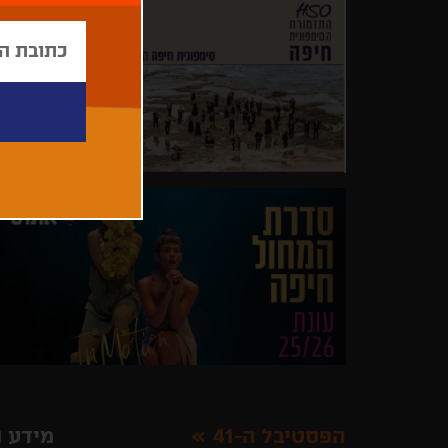
הפסטיבל ה-41
מידע ו