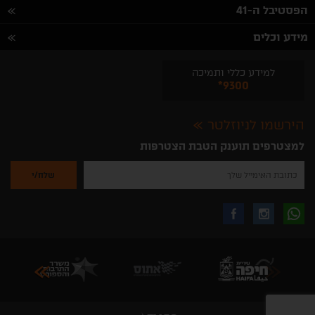
הפסטיבל ה-41
מידע וכלים
למידע כללי ותמיכה
*9300
הירשמו לניוזלטר
למצטרפים תוענק הטבת הצטרפות
נא
להזין
את
כתובת
האימייל
לקבלת
עקבו
עקבו
שלך
להרשמה
לקבלת
עידכונים
אחרינו
אחרינו
ניוזלטרים
מהאתר
בווצאפ
באינסטגרם
בפייסבוק