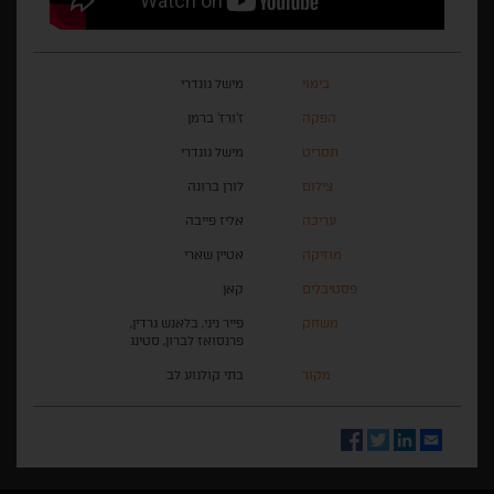
בימוי
מישל גונדרי
הפקה
ז'ורז' ברמן
תסריט
מישל גונדרי
צילום
לורן ברונה
עריכה
אליז פייבה
מוזיקה
אטיין שארי
פסטיבלים
קאן
משחק
פייר ניני, בלאנש גרדין,
פרנסואז לברון, סטינג
מקור
בתי קולנוע לב
Facebook
Twitter
LinkedIn
Email