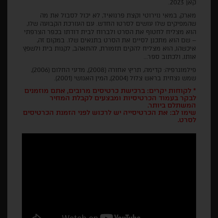
קאן 2023.
מארק, במאי נוירוטי וקצת פרנואיד, לא יכול לסבול את מה
שהמפיקים שלו עושים לסרטו החדש. עם העורכת הקבועה שלו,
הוא מצליח לחטוף את הסרט ולברוח לבית דודתו בכפר הצרפתי
– שם הוא מתכנן לסיים את הסרט בתנאים שלו. במקום זה,
איכשהו, הוא מצליח להקים תזמורת, להתאהב, לקנות בית ולשפץ
אותו, ולכתוב ספר...
פילמוגרפיה: קדימה, תריץ אחורה (2008), מדעי החלום (2006),
שמש נצחית בראש צלול (2004), המין האנושי (2001).
* לקוחות יקרים: ברכישת כרטיסים מרובים, אתם מוזמנים
לבקר בעמוד הכרטיסיות ומבצעים לקבלת המחיר
המשתלם ביותר.
שימו לב: את הכרטיסייה יש לרכוש לפני הזמנת הכרטיסים
לסרט.