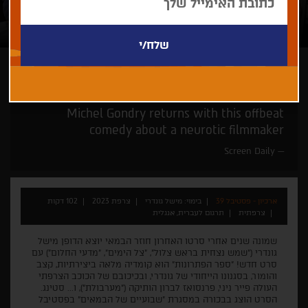
מישל גונדרי
Michel Gondry returns with this offbeat
comedy about a neurotic filmmaker
Screen Daily
ארכיון - פסטיבל 39
בימוי: מישל גונדרי
צרפת 2023
102 דקות
צרפתית
תרגום לעברית, אנגלית
שמונה שנים אחרי סרטו האחרון חוזר הבמאי יוצא הדופן מישל
גונדרי ("שמש נצחית בראש צלול", "צל הימים", "מדעי החלום") עם
סרט חדש! "ספר הפתרונות" הוא קומדיה מלאה ביצירתיות, קצב
והומור, בסגנונו הייחודי של גונדרי, ובכיכובם של הכוכב הצרפתי
העולה פייר ניני, פרנסואז לברון הותיקה ("מערבולת"), ו... סטינג.
הסרט הוצג בבכורה במסגרת "שבועיים של הבמאים" בפסטיבל