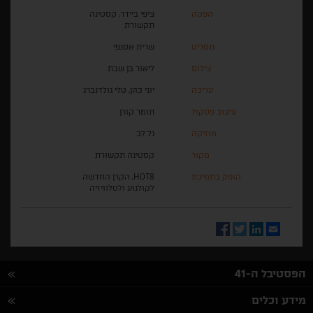
הפקה
ציפי ביידר, קסטינה
תקשורת
תסריט
שרית אסנפי
צילום
ליאור בן שבת
עריכה
יוני כהן, טלי גולדנברג
עיצוב פסקול
תומר קורן
מוזיקה
גל לב
מקור
קסטינה תקשורת
הופק בתמיכת
HOT8, הקרן החדשה
לקולנוע ולטלוויזיה
Facebook
Twitter
LinkedIn
Email
הפסטיבל ה-41
מידע וכלים