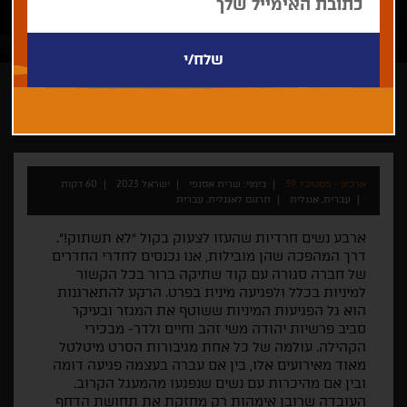
שרית אסנפי
ארכיון - פסטיבל 39
בימוי: שרית אסנפי
ישראל 2023
60 דקות
עברית, אנגלית
תרגום לאנגלית, עברית
ארבע נשים חרדיות שהעזו לצעוק בקול "לא תשתוק!".
דרך המהפכה שהן מובילות, אנו נכנסים לחדרי החדרים
של חברה סגורה עם קוד שתיקה ברור בכל הקשור
למיניות בכלל ולפגיעה מינית בפרט. הרקע להתארגנות
הוא גל הפגיעות המיניות ששוטף את המגזר ובעיקר
סביב פרשיות יהודה משי זהב וחיים ולדר- מבכירי
הקהילה. עולמה של כל אחת מגיבורות הסרט מיטלטל
מאוד מאירועים אלו, בין אם עברה בעצמה פגיעה דומה
ובין אם מהיכרות עם נשים שנפגעו מהמעגל הקרוב.
העובדה שרובן אימהות רק מחזקת את תחושת הדחף