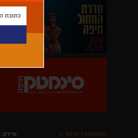
הפסטיבל ה-41
מידע ו