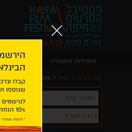
הירשמו
תחרויות ותעשייה
מידע כללי
הבינלא
עמוד הבית
תגיות
בכורה עולמית
קבלו עדכו
שנוספו ועו
חפש/י
סרט
לנרשמים 
10% הנחה ברכישת 2 כרטיסים לסרטי הפסטיבל .
בחר/י תאריך
* ההנחה ממחיר כ