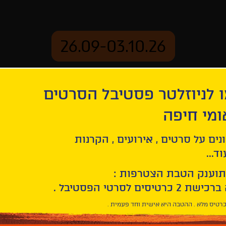
26.09-03.10.26
 לניוזלטר פסטיבל הסרטים
ארכיון
ומי חיפה
נים על סרטים , אירועים , הקרנות
בכורה עולמית
ד...
תוענק הטבת הצטרפות :
Facebook
Twitter
LinkedIn
Email
רטיס מלא . ההטבה היא אישית וחד פעמית .