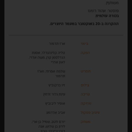
משותף).
פוסטר: אהוד רומנו
בכורה עולמית
ההקרנה ב-20 באוקטובר במעמד היוצרים.
בימוי
ארז תדמור
הפקה
טליה קלינהנדלר, אסנת
הנדלסמן קרן, משה אדרי,
לאון אדרי
תסריט
שלמה אפרתי, וארז
תדמור
צילום
זיו ברקוביץ
עריכה
עינת גלזר זרחין
מוזיקה
אופיר ליבוביץ
עיצוב פסקול
אביב אלדמע
משחק
יורם חטב, שמיל בן ארי,
לירון בן שלוש, אנה
דוברוביצקי, שרון