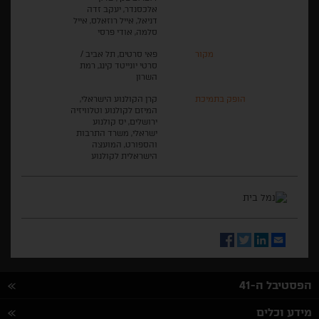
אלכסנדר, יעקב זדה
דניאל, אייל רוזאלס, אייל
סלמה, אודי פרסי
מקור
פאי סרטים, תל אביב /
סרטי יונייטד קינג, רמת
השרון
הופק בתמיכת
קרן הקולנוע הישראלי,
המיזם לקולנוע וטלוויזיה
ירושלים, יס קולנוע
ישראלי, משרד התרבות
והספורט, המועצה
הישראלית לקולנוע
Facebook
Twitter
LinkedIn
Email
הפסטיבל ה-41
מידע וכלים