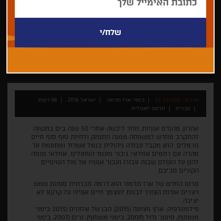
ארז תדמור
בכורה עולמית
דרמה
ישראלי
ארז תדמור
ארכיון - פסטיבל 32
בימוי: ארז תדמור
ישראל 2016
86 דקות
עברית
תרגום לאנגלית
אהרון, מהנדס אוניות, חוזר ליבשה אחרי 30 שנה בים בתקווה
להתקרב מחדש למשפחה ממנה התנתק ולחיות סוף סוף חיים
נורמלים. הוא מקבל עבודה ניהולית בנמל אשדוד ומתעמת עד
מהרה עם רחמים אזולאי, גיבור מעמד הפועלים. אזולאי מנסה
להגן על העולם שבנה עבורו ועבור אנשיו אל מול השינויים
הקורים סביבם.
סרטו החדש של ארז תדמור הוא דרמה חברתית ספוגת שמש
ויצרים אודות הצורך לבנות לעצמך חיים אפילו על קרקע לא
יציבה.
פילמוגרפיה: ארץ פצועה (2015), הבן של אלוהים (2013 בימוי
משותף), סיפור גדול (2009, בימוי משותף), זרים (2007, בימוי