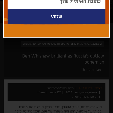
קיריל סרברניקוב
קאן זה כאן
התאהבנו בקולנוע שלהם -סרטים חדשים של ועל יוצרים אהובים
Ben Whishaw brilliant as Russia’s outlaw
bohemian
The Guardian
ארכיון - פסטיבל 40
בימוי: קיריל סרברניקוב
איטליה, צרפת, ספרד 2024
137 דקות
אנגלית
תרגום לעברית, רוסית
הוא היה פרחח, פעיל, מהפכן, גנדרן, בריון, הומלס ואז משרת
בביתו של מיליונר; הוא היה משורר של זעם, תככן פוליטי, סופר