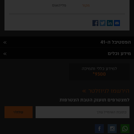
מקור
פלייהאוס
Facebook
Twitter
LinkedIn
Email
הפסטיבל ה-41
מידע וכלים
למידע כללי ותמיכה
*9300
הירשמו לניוזלטר
למצטרפים תוענק הטבת הצטרפות
נא
להזין
את
כתובת
האימייל
לקבלת
עקבו
עקבו
שלך
להרשמה