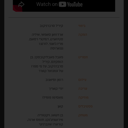
בימוי
קיריל סרברניקוב
הפקה
ארדוואן סאפאי, איליה
סטיוארט, דמיטרי רסאם,
מריו ג'אנני, לורנצו
גנגארוסה
תסריט
פאבל פאבליקובסקי, בן
הופקינס, קיריל
סרברניקוב, על פי ספרו
של עמנואל קארר
צילום
רומן וסיאנוב
עריכה
יורי קאריך
מוזיקה
מאסימו פופילו
פסטיבלים
קאן
משחק
בן וישאו, ויקטוריה
מירושניצ'נקו, תומס ארנה,
קוראדו אינברניצי