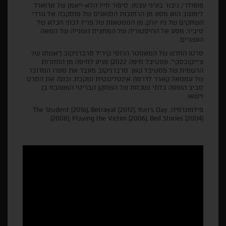
פופולרי, גיבור בעיני עצמו. סיפור חייו הלא-ייאמן של אדוארד
לימונוב הוא מסע מן הרחובות הסואנים של מוסקבה אל גורדי
השחקים של ניו יורק, מן הסמטאות של פריז לבתי הכלא של
סיביר, מסע אל ההיסטוריה של המחצית השנייה של המאה
העשרים.
סרטו החדש של המאסטר הרוסי קיריל סרברניקוב ("אשתו של
צ'ייקובסקי", פסטיבל חיפה 2022) מגיע לחיפה מן התחרות
הרשמית של פסטיבל קאן. סרברניקוב מעבד את ספרו המדובר
של עמנואל קארר לדרמה אינטליגנטית ונוקבת, ובונה את הסרט
סביב הופעה בלתי נשכחת של השחקן הבריטי המשובח בן
וישאו.
פילמוגרפיה: The Student (2016), Betrayal (2012), Yuri’s Day
(2008), Playing the Victim (2006), Bed Stories (2004)