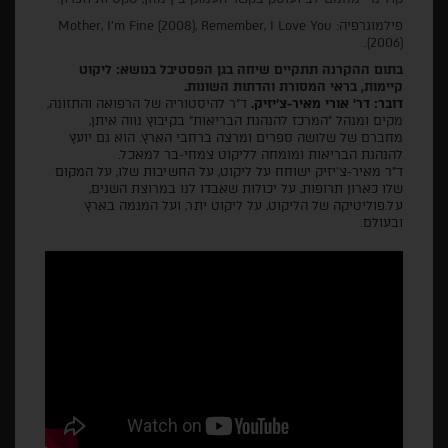
פילמוגרפיה: Mother, I’m Fine (2008), Remember, I Love You
(2006).
בתום ההקרנה תתקיים שיחה בגן הפסטיבל בנושא:
ליקוט
קיימות, בראי המסורת והדתות השונות
.
דובר: דר' אורי מאיר-צ'יזיק
.
ד"ר להיסטוריה של הרפואה והתזונה,
מקים ומנהל "המרכז להנהגת הבריאות" בקיבוץ נווה איתן,
מחברם של שלושה ספרים ומרצה ברחבי הארץ. הוא גם יועץ
להנהגת הבריאות ומומחה לליקוט צמחי-בר למאכל
.
ד"ר מאיר-צ'יזיק ישוחח
על ליקוט, על החשיבות שלו, על המקום
שלו כארון תרופות, על יכולות שאבדו לנו במרוצת השנים,
על.פוליטיקה של הליקוט, על ליקוט יתר, ועל המגמה בארץ
ובעולם
.