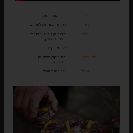
בימוי
הי-ריואונג פארק
הפקה
ג'אוגווה אום, מין ג'ונג הא
צילום
סאוק-וון צ'וי, יאון-באי לי,
סאוק-הו ג'ונק
עריכה
יונג נאם קים
פסטיבלים
הוטדוקס, סידני, סן
סבסטיאן
מקור
וייד האוס, פריס