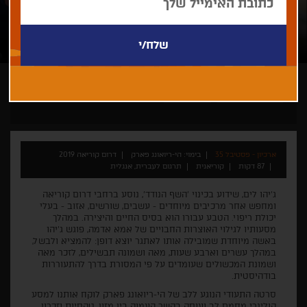
הי-ריואונג פארק
דוקולינריה
ארכיון - פסטיבל 35
בימוי: הי-ריואונג פארק
דרום קוריאה 2019
87 דקות
קוריאנית
תרגום לעברית, אנגלית
ג'יהו לים, שידוע בכינוי 'השף הנודד', נוסע ברחבי דרום קוריאה
ומחפש אחר מרכיבים מיוחדים - עשבים, שורשים, אזוב - בעלי
יכולת ריפוי. הטבע עבורו הוא בסיס החיים והיצירה. במהלך
מסעותיו לגילוי האוצרות החבויים של אמא אדמה, פוגש ג'יהו
באשה מיוחדת שמובילה אותו לאתגר יוצא דופן: להמציא ולבשל,
במהלך עשרים וארבע שעות, מאה ושמונה תבשילים, לזכר מאה
ושמונת המכשולים שעומדים על פי המסורת בדרך להתעוררות
בודהיסטית.
סרטה התעודי הנוגע ללב של הי-ריואונג פארק לוקח אותנו למסע
קולינרי מחמם לב ועוסק בקשר העמוק בין מזון, טקסיות וזכרון.