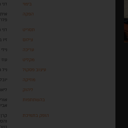
בימוי
דני 
הפקה
איתי
פלרמ
תסריט
דני 
צילום
זיו 
עריכה
נילי
מקליט
עוז 
עיצוב פסקול
ניל 
מוזיקה
יובל
ליהוק
ליאו
בהשתתפות
אורי
אביט
הופק בתמיכת
קרן 
והספ
גשר 