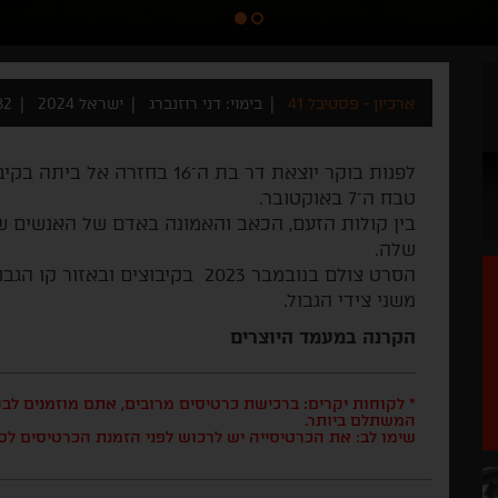
ארכיון - פסטיבל 41
בימוי: דני רוזנברג
ישראל 2024
82 דק
לפנות בוקר יוצאת דר בת ה־16 
טבח ה־7 באוקטובר.
בין קולות הזעם, הכאב והאמונה באדם של האנשים 
שלה.
הסרט צולם בנובמבר 2023 בקיבוצים
משני צידי הגבול.
הקרנה במעמד היוצרים
* לקוחות יקרים: ברכישת כרטיסים מרובים, אתם מוזמנים ל
המשתלם ביותר.
שימו לב: את הכרטיסייה יש לרכוש לפני הזמנת הכרטיסים לס