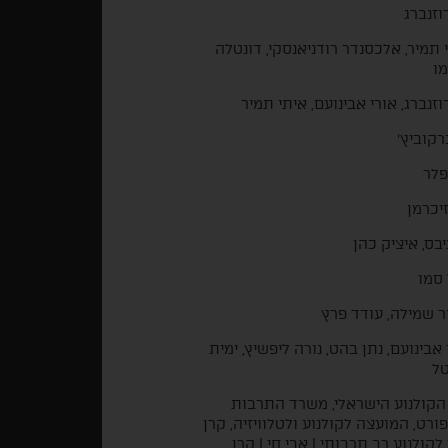
רוזנברג
 תמיר, אלכסנדר רודניאנסקי, דונטלה
ו
רוזנברג, אורי אבינועם, איתי תמיר
ברקוביץ'
 פלר
זיכרמן
גיבס, איציק כהן
 סמו
ר שמילה, עודד פרץ
 אבינועם, נתן בהט, נורה ליפשיץ, ימית
ל
הקולנוע הישראלי, משרד התרבות
ורט, המועצה לקולנוע ולטלוויזיה, קרן
לקולנוע רב תרבותי | אבי חי | קרן