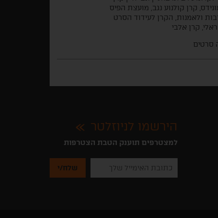
ונידס, קרן קולנוע נגב, מועצת הפיס
ות ולאמנות, הקרן לעידוד הסרט
אלי, קרן אלבי
 סרטים
הירשמו לניוזלטר
למצטרפים תוענק הטבת הצטרפות
נא
להזין
את
כתובת
האימייל
שלך
להרשמה