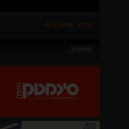
ארכיון - פסטיבל 41
דני רוזנברג