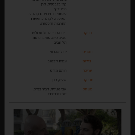
קרן בלבטניק, קרן
רבינוביץ'
לאמנויות–פרויקט קולנוע,
המועצה לקולנוע ומשרד
התרבות והספורט
הפקה
בית הספר לקולנוע ע"ש
סטיב טיש, אוניברסיטת
תל אביב
תסריט
יובל אהרוני
צילום
עמית חכמוב
עריכה
רותם מורט
מוזיקה
איציק כהן
משחק
אבי מצליח, דביר בנדק,
חלי גולדנברג