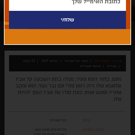
יובל אהרוני
קצר
ישראלי
תחרות קולנוע ישראלי קצר 2017
ארכיון - פסטיבל 33
בימוי: יובל אהרוני
ישראל 2017
25 דקות
עברית
תרגום לאנגלית
נועם, בחור הומו צעיר, מגלה בזמן השבעה על אביו
שלאבא שלו היה רומן סודי עם גבר נשוי. הוא עוקב
אחריו ופוגש אותו. כעת סודו של אביו הופך להיות
שלו.
בימוי
יובל אהרוני
הופק בתמיכת
ביה"ס ע"ש סטיב טיש
באוניברסיטת תל אביב,