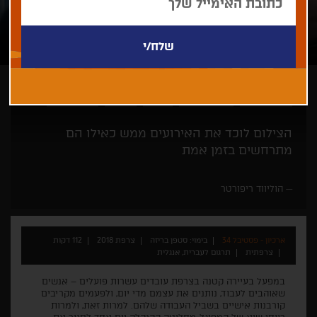
סטפן בריזה
פסטיבל קאן
גאלה
דרמה
המאסטרים
הצילום לוכד את האירועים ממש כאילו הם
מתרחשים בזמן אמת
הוליווד ריפורטר
ארכיון - פסטיבל 34
בימוי: סטפן בריזה
צרפת 2018
112 דקות
צרפתית
תרגום לעברית, אנגלית
במפעל בעיירה קטנה בצרפת עובדים עשרות פועלים – אנשים
שאוהבים לעבוד, נותנים את עצמם מדי יום, ולפעמים מקריבים
קורבנות אישיים בשביל העבודה שלהם. למרות זאת, ולמרות