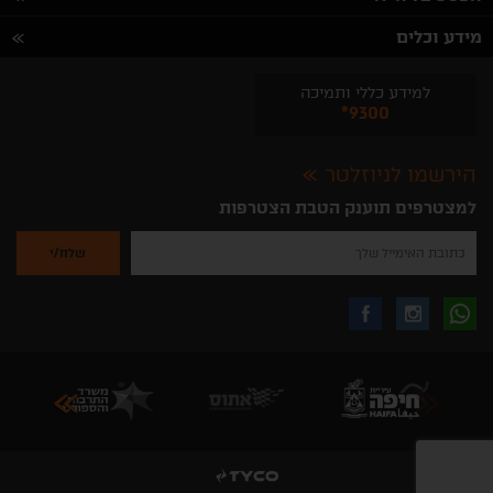
מידע וכלים
למידע כללי ותמיכה
*9300
הירשמו לניוזלטר
למצטרפים תוענק הטבת הצטרפות
נא
להזין
את
כתובת
האימייל
לקבלת
עקבו
עקבו
שלך
להרשמה
לקבלת
עידכונים
אחרינו
אחרינו
ניוזלטרים
מהאתר
בווצאפ
באינסטגרם
בפייסבוק