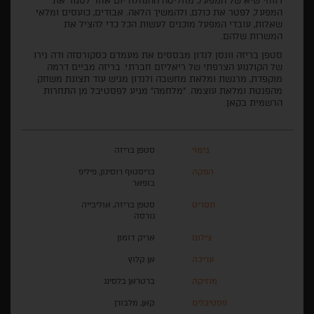
רווחי שיא של המפעל, מחליטה ההנהלה יום אחד לסגור את
המפעל, לפטר את כולם, ולהמשיך הלאה. אבודים, כועסים ומלאי
שאלות, עובדי המפעל מוכנים לעשות הכל כדי להציל את
המשרות שלהם.
סטפן בריזה וונסן לנדון מבססים את מעמדם כסקורסזה ודה נירו
של הקולנוע הצרפתי של ריאליזם חברתי. בריזה מביים דרמה
מוקפדת, מרגשת ומלאת מחשבה ולנדון מגיש עוד תצוגת משחק
מהפנטת ומלאת עוצמה. "מלחמה" מגיע לפסטיבל מן התחרות
הרשמית בקאן.
בימוי
סטפן בריזה
הפקה
כריסטוף רוסינון, פיליפ
בופאר
תסריט
סטפן בריזה, אוליבייה
גורסה
צילום
אריק דומון
עריכה
אן קלוץ
מוזיקה
ברטראן בלסינג
פסטיבלים
קאן, מלבורן