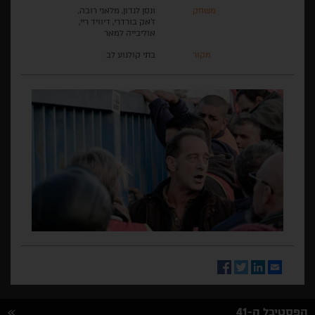
משחק
ונסן לנדון, מלאני רובה,
ז'אק בורדרי, דיוויד ריי,
אוליבייה למאר
מקור
בתי קולנוע לב
Facebook
Twitter
LinkedIn
Email
הפסטיבל ה-41