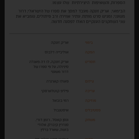
הספרות, והשאיפות היצירתיות שלו עצמו.
הבימאי, אריק זונקה מעבד למסך את ספרו של הישראלי, דרור
משעני, ומגיש סרט מותח, עתיר אווירה ורב פיתולים, שמביא את
שני השחקנים הענקיים האלו לפסגה חדשה.
בימוי
אריק זונקה
הפקה
אוליבייה דלבוס
תסריט
אריק זונקה, לו דה פאנז'ה
סיניולה, על פי ספרו של
דרור משעני
צילום
פאולו קארנרה
עריכה
פיליפ קוטלארסקי
מוזיקה
רמי בובאל
פסטיבלים
איסטנבול
משחק
ונסן קאסל , רומן דורי,
סנדרין קיברלן, אלודי
בושה, שארל ברלין