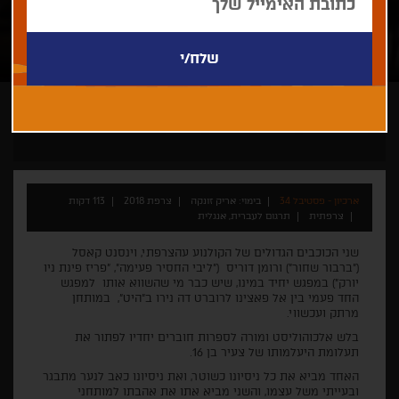
אריק זונקה
גאלה
דרמה
מתח
ארכיון - פסטיבל 34
בימוי: אריק זונקה
צרפת 2018
113 דקות
צרפתית
תרגום לעברית, אנגלית
שני הכוכבים הגדולים של הקולנוע עהצרפתי, וינסנט קאסל
("ברבור שחור") ורומן דוריס ("ליבי החסיר פעימה", "פריז פינת ניו
יורק") במפגש יחיד במינו, שיש כבר מי שהשווא אותו למפגש
החד פעמי בין אל פאצינו לרוברט דה נירו ב"היט", במותחן
מרתק ועכשווי.
בלש אלכוהוליסט ומורה לספרות חוברים יחדיו לפתור את
תעלומת היעלמותו של צעיר בן 16.
האחד מביא את כל ניסיונו כשוטר, ואת ניסיונו כאב לנער מתבגר
ובעייתי משל עצמו, והשני מביא אתו את אהבתו למותחני