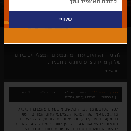
פיליפ לה גיי
גאלה
קומדיה
לה גיי הוא היום אחד מהבמאים המצליחים ביותר
של קומדיות צרפתיות מתוחכמות
וראייטי
ארכיון - פסטיבל 34
בימוי: פיליפ לה גיי
צרפת 2018
105 דקות
צרפתית
תרגום לעברית, אנגלית
לכפר קטן בנורמנדי, בו החקלאים מושפעים מהמשבר הכלכלי,
מגיע צלם אמריקאי המתמחה בצילומי עירום המוניים. ראש
הכפר (פרנסואה קלוזה, כוכב "מחוברים לחיים") מזהה בצילום
הזדמנות להציל את הכפר שלו, אך לשם כך על כל הכפר להסכים
להצעה החושפנית. האם הם יהיו מוכנים לחשוף את הכל? ....