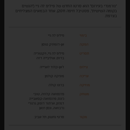
"נורמנדי בעירום" הוא סרטו החדש של פיליפ לה גיי ("הנשים
בקומה השישית", פסטיבל חיפה 2011), אחד הבמאים המצליחים
בצרפת.
בימוי
פיליפ לה גיי
הפקה
אן-דומיניק טוסן
תסריט
פיליפ לה גיי, ויקטוריה
בדוס, אוליבייה דזה
צילום
ז'אן-קלוד לארייה
עריכה
מוניקה קולמן
מוזיקה
ברונו קולה
משחק
פרנסואה קלוזה, טובי
ג'ונס, פרנסואה-קסאבייה
דמזון, ארתור דופון, גרגורי
גדבואה, ונסן רגאן
מקור
סרטי נחשון, תל אביב