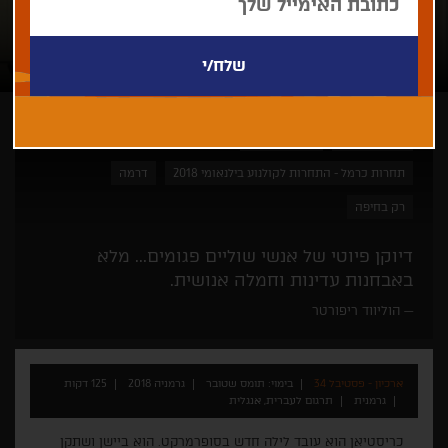
תומס שטובר
פסטיבל ברלין
תחרות כרמל - התחרות לקולנוע בילנאומי 2018
דרמה
רק בחיפה
דיוקן פיוטי של אנשי שוליים פגומים... מלא
באבחנות עדינות וחמלה אנושית.
הוליווד ריפורטר
ארכיון - פסטיבל 34
בימוי: תומס שטובר
גרמניה 2018
125 דקות
גרמנית
תרגום לעברית, אנגלית
כריסטיאן הוא עובד לילה חדש בסופרמרקט. הוא ביישן ושתקן