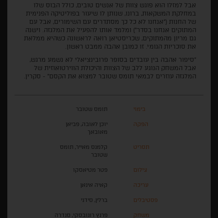
אבל למזלו הוא פוגש צוות של אנשים טובים, כולל הבוס שלו
במחלקת המשקאות, ברונו, שנותן לו שיעור בפוליטיקה הפנימית
של החנות ("אנחנו לא כל כך מסתדרים עם השימורים, אבל עם
המתוקים אנחנו בסדר") ומלמד אותו להפעיל את המלגזה. וישנה
גם מריון מהמתוקים, שכריסטיאן רואה לראשונה כשהיא ממלאת
את סוכריות הגומי. זו כמובן אהבה ממבט ראשון.
"סיפור אהבה בין עובדים בסופר פרובינציאלי לא נשמע מרגש,
אבל המשחק הנוגע ללב של הצוות והיכולת הווירטואוזית של
המלגזה עוזרים לבמאי תומס שטובר למצוא את הקסם" - סקרין.
בימוי
תומס שטובר
הפקה
יוכן לאובה, פביאן
מאובאך
תסריט
קלמנס מאייר, תומס
שטובר
צילום
פטר מטיאסקו
עריכה
קאיה אינאן
פסטיבלים
ברלין, סידני
משחק
פרנץ רוגובסקי, סנדרה