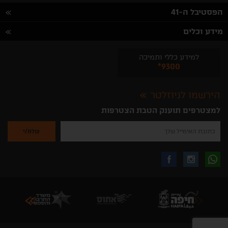
הפסטיבל ה-41
מידע וכלים
למידע כללי ותמיכה
*9300
הירשמו לניוזלטר
למצטרפים תוענק הטבת הצטרפות
נא
להזין
את
כתובת
האימייל
לקבלת
עקבו
עקבו
שלך
להרשמה
לקבלת
עידכונים
אחרינו
אחרינו
ניוזלטרים
מהאתר
בווצאפ
באינסטגרם
בפייסבוק