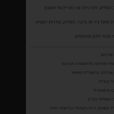
המטורפים בחצות מוזמנים להמשיך את הטירוף בפאב הסליק: 1/3 בירה או כוס יין על חשבון
* בכל ימי הפסטיבל ,בהצגת כרטיס לסרט טירוף בחצות ומעל גיל 18 בלבד. הסליק, שדרות הנשיא
ה עבור חלק מהצופים.
 ארג'נטו
דיו ארג'נטו, סלוואטורה ארג'נטו
 ארג'נטו, ברנארדינו צאפוני
'י קובייה
ו פראטיצ'לי
'ו גאסליני גובלין
ויד המינגס, דריה ניקולודי, גבריאלה לוויה