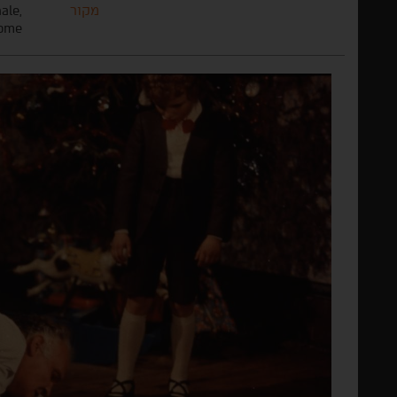
מקור
ale,
ome