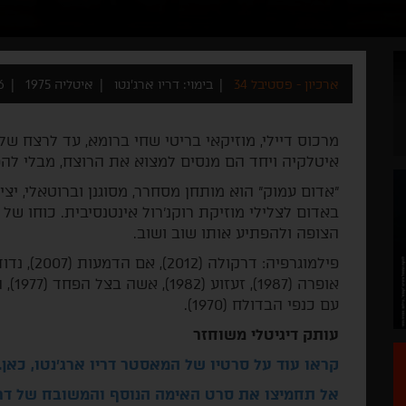
ארכיון - פסטיבל 34
בימוי: דריו ארג'נטו
איטליה 1975
26
מרכוס דיילי, מוזיקאי בריטי שחי ברומא, עד לרצח של
איטלקיה ויחד הם מנסים למצוא את הרוצח, מבלי להפו
"אדום עמוק" הוא מותחן מסחרר, מסוגנן וברוטאלי, י
באדום לצלילי מוזיקת רוקנ'רול אינטנסיבית. כוחו ש
הצופה ולהפתיע אותו שוב ושוב.
עם כנפי הבדולח (1970).
עותק דיגיטלי משוחזר
קראו עוד על סרטיו של המאסטר דריו ארג'נטו, כאן.
אל תחמיצו את סרט האימה הנוסף והמשובח של דריו