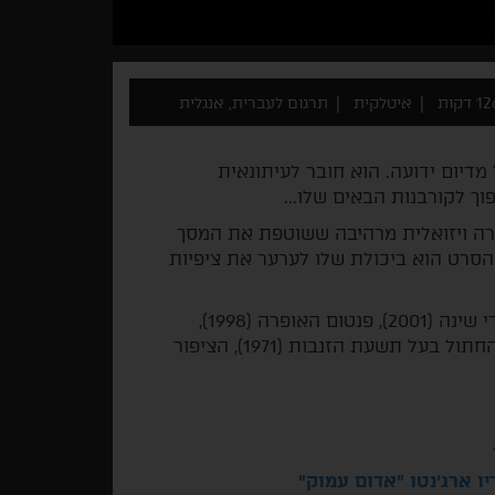
1 דקות
איטלקית
תרגום לעברית, אנגלית
 מדיום ידועה. הוא חובר לעיתונאית
ך לקורבנות הבאים שלו...
צירה ויזואלית מרהיבה ששוטפת את המסך
ל הסרט הוא ביכולת שלו לערער את ציפיות
פילמוגרפיה: דרקולה (2012), אם הדמעות (2007), נדודי שינה (2001), פנטום האופרה (1998),
אופרה (1987), זעזוע (1982), אשה בצל הפחד (1977), החתול בעל תשעת הזנבות (1971), הציפור
 ארג'נטו "אדום עמוק"