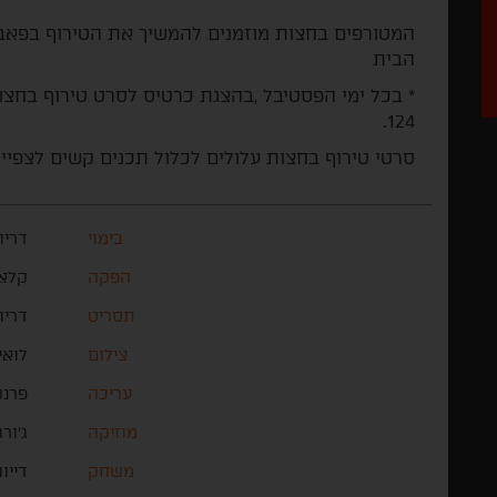
הבית
124.
סרטי טירוף בחצות עלולים לכלול תכנים קשים לצפיי
בימוי
דריו
הפקה
קלאו
תסריט
דריו
צילום
לואיג
עריכה
פרנק
מוזיקה
ג'ורג
משחק
דייו