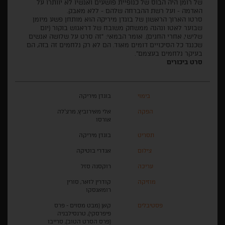
של רומן היה הבוס של כנופיית פושעים ואנשיו לא יוותרו על
האדמה - ועל רשת ההברחה שלהם - ללא מאבק.
סרטו הארוך הראשון של בוגדן מיריקה הוא מותחן פשע מיומן
שבוער לאטו ונהנה ממשחק משובח של דראגוש בוקור (יום
שלישי, אחרי החגים). אומר הבמאי: "זה סרט על שלושה אנשים
שכנגד כל הסיכויים דומים מאוד. הם לא רק נלחמים זה בזה, הם
בעיקר נלחמים בעצמם".
סרט ביכורים
בימוי
בוגדן מיריקה
הפקה
אלי מאירוביץ, מרצ'לה
אורסו
תסריט
בוגדן מיריקה
צילום
אנדרי בוטיקה
עריכה
רוקסנה סזל
מוזיקה
קודרין לזאר, סורין
רומאנסקו
פסטיבלים
קאן (מבט מסוים - פרס
פיפרסקי), טרנסילבניה
(פרס הסרט הטוב), סרייבו