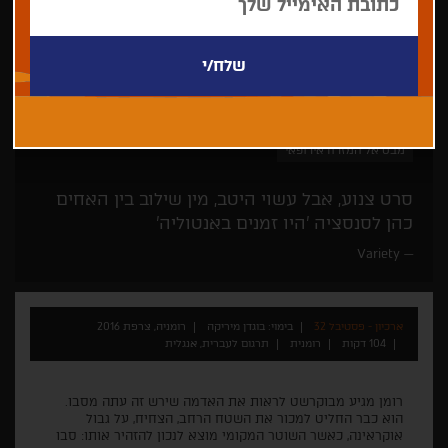
בוגדן מיריקה
פסטיבל קאן
מתח
קולנוע מן המזרח
מבט אל המזרח אירופאי
סרט צנוע, אבל עשוי היטב, מין שילוב בין האחים
כהן לסנסציה 'היו זמנים באנטוליה'
Variety
ארכיון - פסטיבל 32
בימוי: בוגדן מיריקה
רומניה, צרפת 2016
104 דקות
רומנית
תרגום לעברית, אנגלית
רומן מגיע מבוקרשט לראות את האדמה שירש זה עתה מסבו.
הוא כבר החליט למכור את השטח הרחב, הצחיח, על גבול
אוקראינה, כאשר השוטר המקומי מוצא לנכון להזהיר אותו: סבו