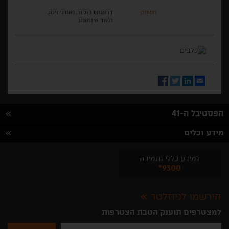
משחק
דראגוש בוקור, גאורגי ויסו,
ולאד איוואנוב
Facebook
Twitter
LinkedIn
Email
הפסטיבל ה-41
מידע וכלים
למידע כללי ותמיכה
*9300
הירשמו לניוזלטר
למצטרפים תוענק הטבת הצטרפות
נא