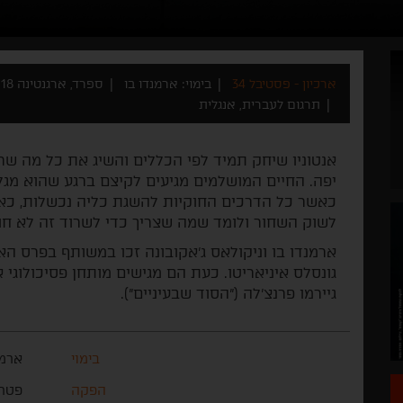
ארכיון - פסטיבל 34
בימוי: ארמנדו בו
ספרד, ארגנטינה 2018
תרגום לעברית, אנגלית
אנטוניו שיחק תמיד לפי הכללים והשיג את כל מה ש
יפה. החיים המושלמים מגיעים לקיצם ברגע שהוא מג
כאשר כל הדרכים החוקיות להשגת כליה נכשלות, כאשר
לשוק השחור ולומד שמה שצריך כדי לשרוד זה לא חוק
ארמנדו בו וניקולאס ג'אקובונה זכו במשותף בפרס הא
גונסלס איניאריטו. כעת הם מגישים מותחן פסיכולוגי
גיירמו פרנצ'לה ("הסוד שבעיניים").
בימוי
ארמנ
הפקה
פטרי