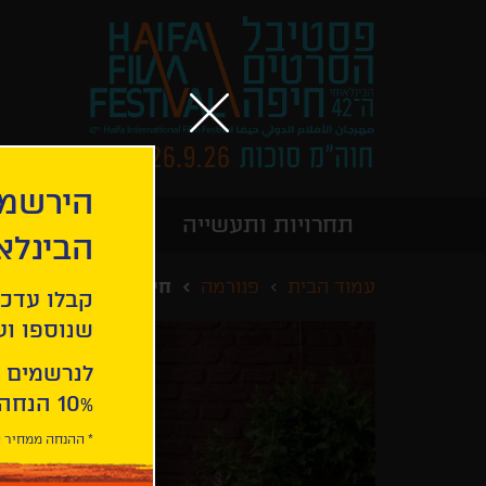
הירשמו
תחרויות ותעשייה
מידע כללי
הבינלא
עמוד הבית
פנורמה
חיה
קבלו עדכו
שנוספו ועו
לנרשמים 
10% הנחה ברכישת 2 כרטיסים לסרטי הפסטיבל .
* ההנחה ממחיר כ