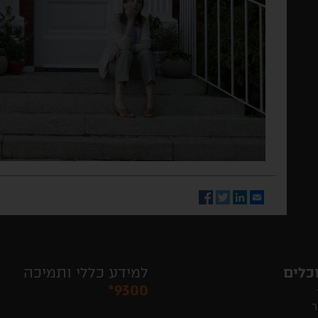
Facebook
Twitter
LinkedIn
Email
כלים
למידע כללי ותמיכה
*9300
ר