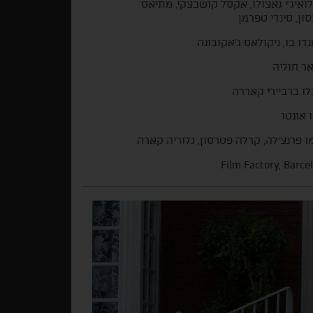
לואיג'י גאצולו, אקסל קושבצקי, מתיאס
נסון, סינדי טפרמן
דו בו, ניקולאס ג'אקובונה
אר חוליה
ו ברביירי קאררה
 אונטו
מו פרנצ'לה, קרלה פטרסון, גלוריה קארה
Film Factory, Barce