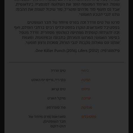
שונות. האיחוד המשמח הופך את השלושה לסנסציה בינלאומית,
אבל גם חושף סוד מדהים ומטריד, סוד שיכול לשנות את ההבנה
שלנו לגבי הטבע האנושי.
סרטו של טים וורדל זכה בפרס מיוחד של חבר השופטים
בפסטיבל סאנדאנס, הוקרן בפסטיבלים רבים ברחבי העולם, ואף
זכה להצלחה קופתית מפתיעה כשהופץ מסחרית. וורדל מטפל
בסיפור האנושי, המרגש והמרתק בתבונה ובמיומנות, ומעמת
אותנו עם שאלות נוקבות לגבי הורות, סמכות ורצון חופשי.
פילמוגרפיה: One Killer Punch (2016), Lifers (2012).
בימוי
טים וורדל
הפקה
בקי ריד, גרייס יוז-האלט
צילום
טים קראג
עריכה
מייקל הארט
מוזיקה
פול סונדרסון
פסטיבלים
סאנדאנס (פרס מיוחד של
חבר השופטים),
הוט-דוקס