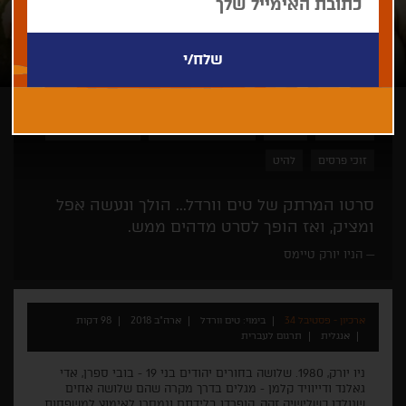
טים וורדל
תיעודי
בין יהדות לישראליות
פסטיבל סאנדאנס
זוכי פרסים
להיט
סרטו המרתק של טים וורדל... הולך ונעשה אפל
ומציק, ואז הופך לסרט מדהים ממש.
הניו יורק טיימס
ארכיון - פסטיבל 34
בימוי: טים וורדל
ארה"ב 2018
98 דקות
אנגלית
תרגום לעברית
ניו יורק, 1980. שלושה בחורים יהודים בני 19 - בובי ספרן, אדי
גאלנד ודייוויד קלמן - מגלים בדרך מקרה שהם שלושה אחים
שנולדו כשלישיה זהה, הופרדו בלידתם ונמסרו לאימוץ למשפחות