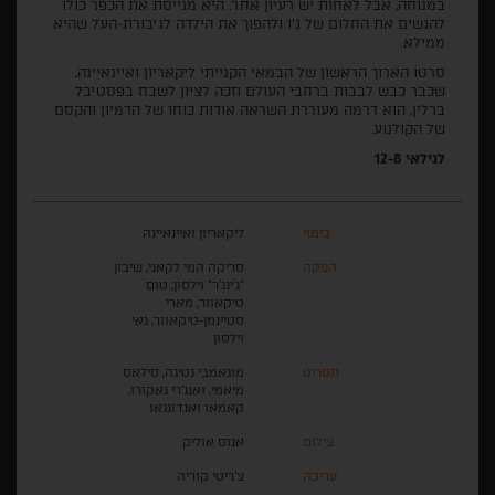
במנוחה, אבל לאחות יש רעיון אחר. היא מגייסת את הכפר כולו
להגשים את החלום של ג'ו ולהפוך את הילדה לגיבורת-העל שהיא
ממילא.
סרטו הארוך הראשון של הבמאי הקנייתי ליקאריון ואיינאיינה,
שכבר כבש לבבות ברחבי העולם וזכה לציון לשבח בפסטיבל
ברלין, הוא דרמה מעוררת השראה אודות כוחו של הדמיון והקסם
של הקולנוע.
לגילאי 12-8
בימוי
ליקאריון ואיינאיינה
הפקה
סריקה המי לקאני, שיבון
"ג'ינג'ר" וילסון, טום
טיקאוור, מארי
סטיינמן-טיקאוור, גאי
וילסון
תסריט
מוגאמבי נטיגה, סילאס
מיאמי, ואנג'רי גאקורו,
קאמאו ואנדונגאו
צילום
אנוס אוליק
עריכה
צ'ריטי קוריה