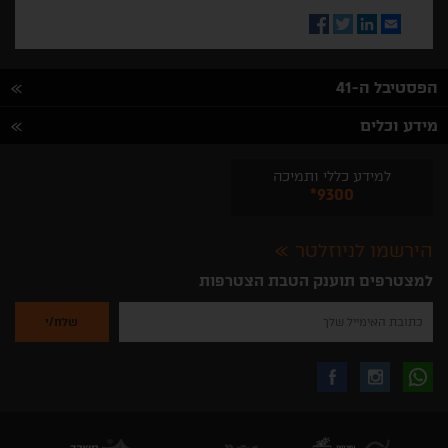
Facebook
Twitter
LinkedIn
Email
הפסטיבל ה-41
מידע וכלים
למידע כללי ותמיכה
*9300
הירשמו לניוזלטר
למצטרפים תוענק הטבת הצטרפות
נא
להזין
את
כתובת
האימייל
לקבלת
עקבו
עקבו
שלך
להרשמה
לקבלת
עידכונים
אחרינו
אחרינו
ניוזלטרים
מהאתר
בווצאפ
באינסטגרם
בפייסבוק