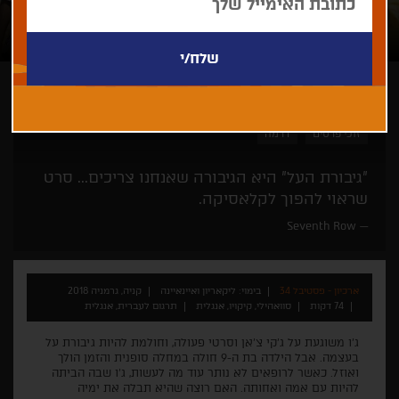
ליקאריון ואיינאיינה
לכל המשפחה
פסטיבל ברלין
זוכי פרסים
דרמה
"גיבורת העל" היא הגיבורה שאנחנו צריכים... סרט
שראוי להפוך לקלאסיקה.
Seventh Row
ארכיון - פסטיבל 34
בימוי: ליקאריון ואיינאיינה
קניה, גרמניה 2018
74 דקות
סוואהילי, קיקויו, אנגלית
תרגום לעברית, אנגלית
ג'ו משוגעת על ג'קי צ'אן וסרטי פעולה, וחולמת להיות גיבורת על
בעצמה. אבל הילדה בת ה-9 חולה במחלה סופנית והזמן הולך
ואוזל. כאשר לרופאים לא נותר עוד מה לעשות, ג'ו שבה הביתה
להיות עם אמה ואחותה. האם רוצה שהיא תבלה את ימיה