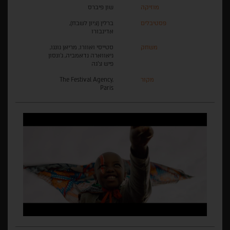
מוזיקה
שון פיברס
פסטיבלים
ברלין (ציון לשבח),
אדינבורו
משחק
סטייסי ואוורו, מריאן נונגו,
ניאווארה נדאמביה, ג'ונסון
פיש צ'גה
מקור
The Festival Agency,
Paris