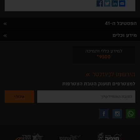
Facebook
Twitter
LinkedIn
Email
הפסטיבל ה-41
מידע וכלים
למידע כללי ותמיכה
*9300
הירשמו לניוזלטר
למצטרפים תוענק הטבת הצטרפות
נא
להזין
את
כתובת
האימייל
לקבלת
עקבו
עקבו
שלך
להרשמה
לקבלת
עידכונים
אחרינו
אחרינו
ניוזלטרים
מהאתר
בווצאפ
באינסטגרם
בפייסבוק