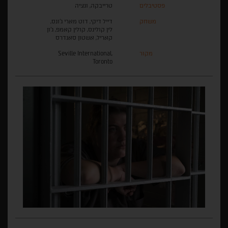
פסטיבלים
טרייבקה, ונציה
משחק
דייל דיקי, דוט מארי ג'ונס,
לין קולינס, קולין קאמפ, ג'ון
קאריל, אשטון סאנדרס
מקור
Seville International,
Toronto