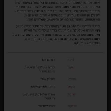
אשר, מחולק לתשעה פרקים המתמקדים כל אחד בסיפור ימיה
האחרונים של נידונה למוות. מועד ההוצאה להורג הולך ומתקצר
מסיפור לסיפור ואנו עדים למחיר האנושי שגובה עונש המוות -
לא רק מן הנשים שהורשעו בפשעים אלימים אלא גם מן
המשפחות, הסוהרים, הכמרים והיועצים שמלווים אותן.
סרטה החדש של הגר בן אשר ("הפורצת", פסטיבל חיפה 2016)
הוא יצירה מטלטלת עם רגעים בלתי נשכחים של חמלה
ואנושיות. הסרט, שמעוגן בתצוגת משחק מאופקת ומשובחת של
צוות השחקניות, זכה לתגובות נלהבות בהקרנת הבכורה
בפסטיבל טרייבקה.
בימוי
הגר בן אשר
הפקה
קלרה לוי, לורנה הילטשר,
מייקל מגווייר
תסריט
הגר בן אשר
צילום
דיוויד סטראגמייסטר
עריכה
נמרוד גולדשטיין, גיא נרנש,
רון עומר
מוזיקה
אמיר איסילאי