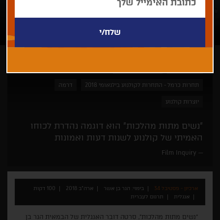
הגר בן אשר
פסטיבל טרייבקה
תחרות כרמל - התחרות לקולנוע בילנאומי 2018
דרמה
יוצרות קולנוע
"נשים מתות מהלכות" הוא דוגמה נהדרת לכוחו
האמיתי של קולנוע לשנות דעות ואמונות
Film Inquiry
ארכיון - פסטיבל 34
בימוי: הגר בן אשר
ארה"ב 2018
100 דקות
אנגלית
תרגום לעברית
"נשים מתות מהלכות", סרטה דובר האנגלית של הבמאית הגר בן