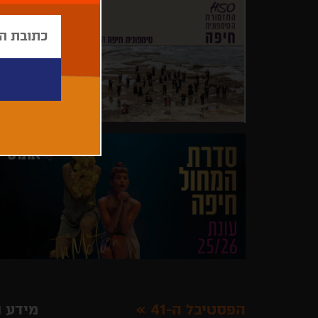
הפסטיבל ה-41
מידע ו