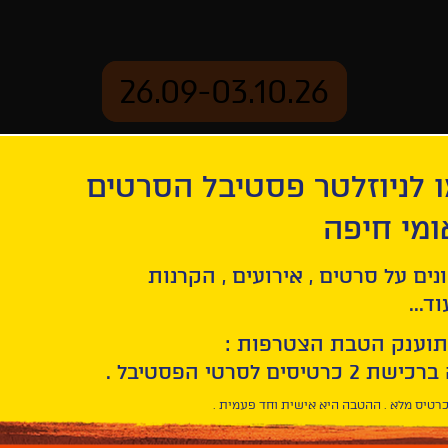
26.09-03.10.26
 לניוזלטר פסטיבל הסרטים
ארכיון
ומי חיפה
נים על סרטים , אירועים , הקרנות
פסטיבל טרייבקה
ד...
תוענק הטבת הצטרפות :
Facebook
Twitter
LinkedIn
Email
רטיס מלא . ההטבה היא אישית וחד פעמית .