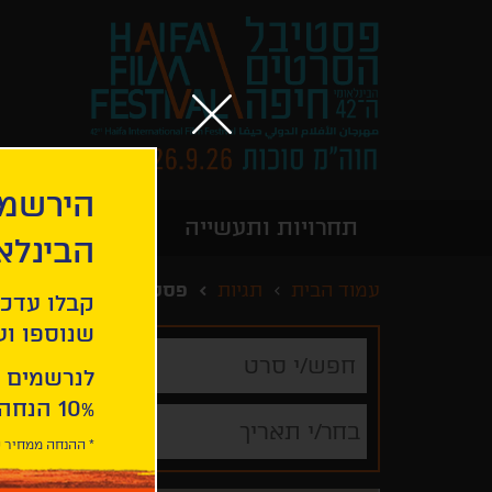
הירשמו
תחרויות ותעשייה
מידע כללי
הבינלא
עמוד הבית
תגיות
פסטיבל טרייבקה
קבלו עדכו
שנוספו ועו
חפש/י
סרט
לנרשמים 
10% הנחה ברכישת 2 כרטיסים לסרטי הפסטיבל .
בחר/י תאריך
* ההנחה ממחיר כ