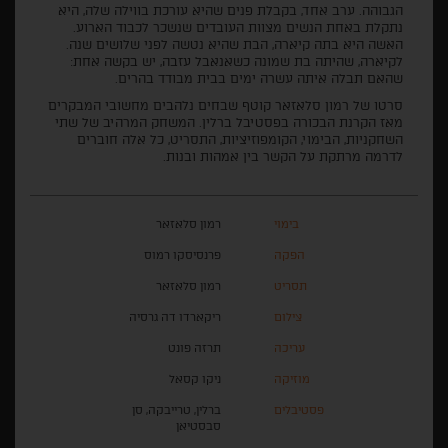
הגבוהה. ערב אחד, בקבלת פנים שהיא עורכת בווילה שלה, היא
נתקלת באחת הנשים מצוות העובדים שנשכר לכבוד הארוע.
האשה היא בתה קיארה, הבת שהיא נטשה לפני שלושים שנה.
לקיארה, שהיתה בת שמונה כשאנאבל עזבה, יש בקשה אחת:
שהאם תבלה איתה עשרה ימים בבית מבודד בהרים.
סרטו של רמון סלאזאר קוטף שבחים נלהבים מחשובי המבקרים
מאז הקרנת הבכורה בפסטיבל ברלין. המשחק המרהיב של שתי
השחקניות, הבימוי, הקומפוזיציות, התסריט, כל אלה חוברים
לדרמה מרתקת על הקשר בין אמהות ובנות.
בימוי
רמון סלאזאר
הפקה
פרנסיסקו רמוס
תסריט
רמון סלאזאר
צילום
ריקארדו דה גרסיה
עריכה
תרזה פונט
מוזיקה
ניקו קסאל
פסטיבלים
ברלין, טרייבקה, סן
סבסטיאן