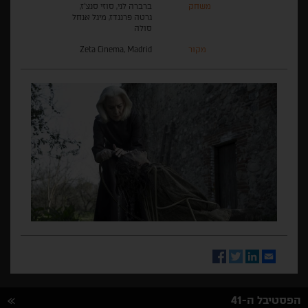
משחק
ברברה לני, סוזי סנצ'ז,
גרטה פרננדז, מיגל אנחל
סולה
מקור
Zeta Cinema, Madrid
Facebook
Twitter
LinkedIn
Email
הפסטיבל ה-41