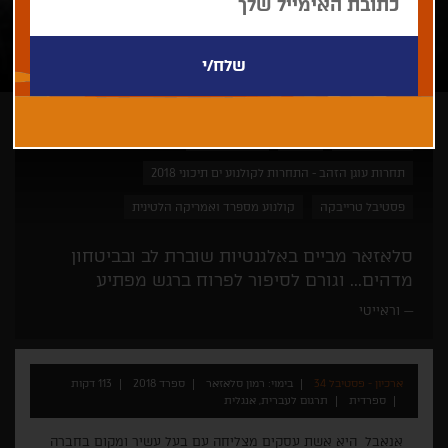
רמון סלאזאר
דרמה
פסטיבל ברלין
תחרות עוגן הזהב - התחרות לקולנוע ים תיכוני 2018
פסטיבל טרייבקה
קולנוע מספרד ואמריקה הלטינית
סלאזאר מביים באלגנטיות שוברת לב ובביטחון
מדהים... וגורם לסיפור לפרוח ברגש מפתיע
וראייטי
ארכיון - פסטיבל 34
בימוי: רמון סלאזאר
ספרד 2018
113 דקות
ספרדית
תרגום לעברית, אנגלית
אנאבל היא אשת עסקים מצליחה עם בעל עשיר ומקום בחברה