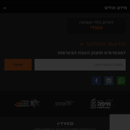
מידע וכלים
למידע כללי ותמיכה
*9300
הירשמו לניוזלטר
למצטרפים תוענק הטבת הצטרפות
נא
להזין
את
כתובת
האימייל
לקבלת
עקבו
עקבו
שלך
להרשמה
לקבלת
עידכונים
אחרינו
אחרינו
ניוזלטרים
מהאתר
בווצאפ
באינסטגרם
בפייסבוק
© כל הזכויות לפסטיבל הסרטים הבינלאומי חיפה