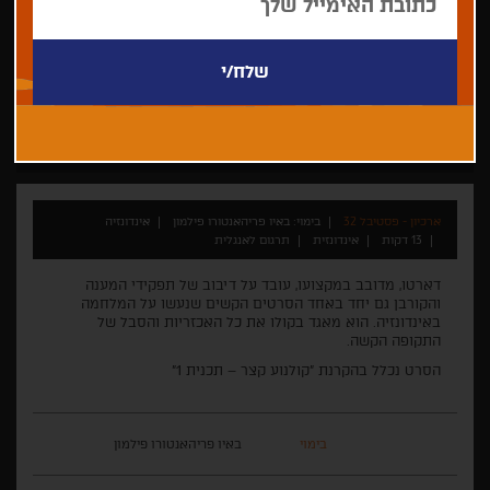
באיו פריהאנטורו פילמון
קצר
ארכיון - פסטיבל 32
בימוי: באיו פריהאנטורו פילמון
אינדונזיה
13 דקות
אינדונזית
תרגום לאנגלית
דארטו, מדובב במקצועו, עובד על דיבוב של תפקידי המענה
והקורבן גם יחד באחד הסרטים הקשים שנעשו על המלחמה
באינדונזיה. הוא מאגד בקולו את כל האכזריות והסבל של
התקופה הקשה.
הסרט נכלל בהקרנת "קולנוע קצר – תכנית 1"
בימוי
באיו פריהאנטורו פילמון