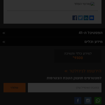
Facebook
Twitter
LinkedIn
Email
הפסטיבל ה-41
מידע וכלים
למידע כללי ותמיכה
*9300
הירשמו לניוזלטר
למצטרפים תוענק הטבת הצטרפות
נא
להזין
את
כתובת
האימייל
לקבלת
עקבו
עקבו
שלך
להרשמה