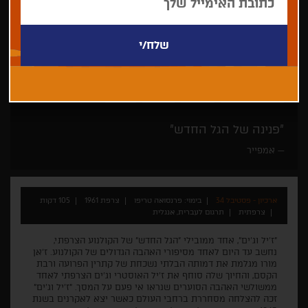
פרנסואה טריפו
קלאסי
אהבה
דרמה
"פנינה של הגל החדש"
אמפייר
ארכיון - פסטיבל 34
בימוי: פרנסואה טריפו
צרפת 1961
105 דקות
צרפתית
תרגום לעברית, אנגלית
"ז'יל וג’ים", אחד ממובילי "הגל החדש" של הקולנוע הצרפתי,
נחשב עד היום לאחד מסיפורי האהבה הגדולים של הקולנוע. ז'אן
מורו מגלמת את דמותה הבלתי נשכחת של קתרין הפרועה ורבת
הקסם, והחיוך שלה סוחף את ז'יל האוסטרי וג’ים הצרפתי לאחד
ממשולשי האהבה הסוערים שנראו אי פעם על המסך. "ז'יל וג’ים"
זכה להצלחה מסחררת ברחבי העולם כאשר יצא לאקרנים בשנת