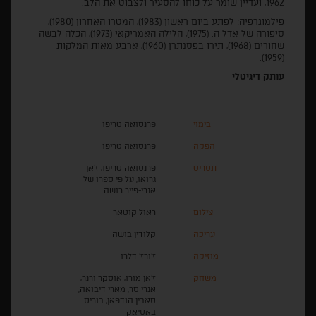
1962, ועדיין שומר על כוחו להסעיר ולצבוט את הלב.
פילמוגרפיה: לפתע ביום ראשון (1983), המטרו האחרון (1980),
סיפורה של אדל ה. (1975), הלילה האמריקאי (1973), הכלה לבשה
שחורים (1968), תירו בפסנתרן (1960), ארבע מאות המלקות
(1959).
עותק דיגיטלי
בימוי
פרנסואה טריפו
הפקה
פרנסואה טריפו
תסריט
פרנסואה טריפו, ז'אן
גרואו, על פי ספרו של
אנרי-פייר רושה
צילום
ראול קוטאר
עריכה
קלודין בושה
מוזיקה
ז'ורז' דלרו
משחק
ז'אן מורו, אוסקר ורנר,
אנרי סר, מארי דיבואה,
סאבין הודפאן, בוריס
באסיאק