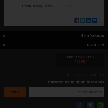
מקור
French Embassy, Tel Aviv
Facebook
Twitter
LinkedIn
Email
הפסטיבל ה-41
מידע וכלים
למידע כללי ותמיכה
*9300
הירשמו לניוזלטר
למצטרפים תוענק הטבת הצטרפות
נא
להזין
את
כתובת
האימייל
לקבלת
עקבו
עקבו
שלך