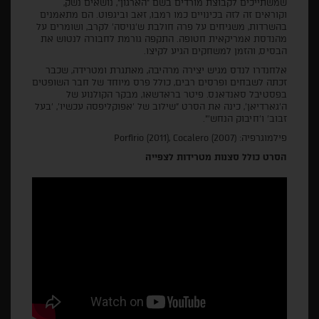
שמשתייכים לקבוצת מורדים בשם "הארגון", נושאים נשק,
וקוראים זה לזה בכינויים כמו רמבו, זאב וביגפוט. הם מתאמנים
בהשרדות, משגיחים על פרה חולבת ש'גויסה' לקרב, ושומרים על
מהנדסת אמריקאית חטופה. התקפה גורמת לחבורה לנטוש את
הבסיס, והזמן למשחקים הגיע לקיצו.
אלחנדרו לנדס מגיש יצירה מרהיבה, מאתגרת ומטרידה, שכבר
זכתה לשבחים ופרסים רבים, כולל פרס מיוחד של חבר השופטים
בפסטיבל סאנדאנס. פיטר בראדשאו, מבקר הקולנוע של
ה'גארדיאן', כינה את הסרט "שילוב של 'אפוקליפסה עכשיו', 'בעל
זבוב' ו'חיבוק הנחש'".
פילמוגרפיה: (Porfirio (2011), Cocalero (2007
הסרט כולל סצנות מטרידות לצפייה