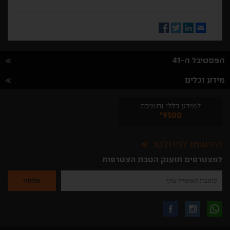
Facebook
Twitter
LinkedIn
Email
הפסטיבל ה-41
מידע וכלים
למידע כללי ותמיכה
*9300
הירשמו לניוזלטר
למצטרפים תוענק הטבת הצטרפות
נא
להזין
את
כתובת
האימייל
לקבלת
עקבו
עקבו
שלך
להרשמה
לקבלת
עידכונים
אחרינו
אחרינו