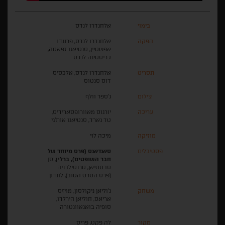
בימוי
אלחנדרו לנדס
הפקה
אלחנדרו לנדס, פרננדו
אפשטיין, סנטיאגו זפאטה,
כריסטינה לנדס
תסריט
אלחנדרו לנדס, אלכסיס
דוס סנטוס
צילום
ג'ספר וולף
עריכה
יורגוס מאוורופסארידיס,
טד גארד, סנטיאגו אות'גי
מוזיקה
מיכה לוי
פסטיבלים
סאנדאנס (פרס מיוחד של
חבר השופטים), ברלין
, סן
סבסטיאן, טרנסילבניה
(פרס הסרט הטוב), לונדון
משחק
ג'וליאן ניקולסון, מויזס
אריאס, חוליאן הירלדו,
סופיה בואנאוונטורה
מקור
לה פקט, פריס