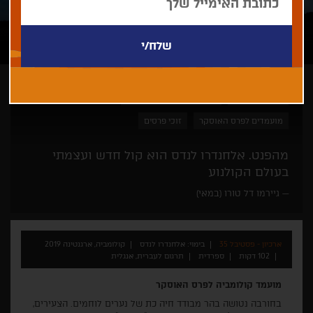
אלחנדרו לנדס
הלילות הפרועים של חיפה
מועמדים לפרס האוסקר
זוכי פרסים
מהפנט. אלחנדרו לנדס הוא קול חדש ועצמתי
בעולם הקולנוע
גיירמו דל טורו (במאי)
ארכיון - פסטיבל 35
בימוי: אלחנדרו לנדס
קולומביה, ארגנטינה 2019
102 דקות
ספרדית
תרגום לעברית, אנגלית
מועמד קולומביה לפרס האוסקר
בחורבה נטושה בהר מבודד חיה כת של נערים לוחמים. הצעירים,