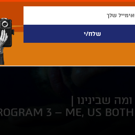
ROGRAM 3 – ME, US BOT