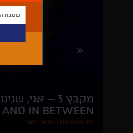
מקבץ 3 – אני, שנינו ומה שבינינו |
H AND IN BETWEEN
תחרות הקולנוע הישראלי הקצר