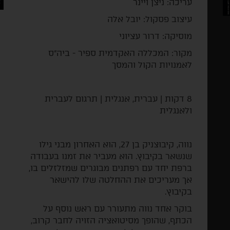
עריכה: ניצן ויינר
עיצוב פסקול: יובל אלה
מוסיקה: דרור עציוני
מקור: המכללה האקדמית ספיר - ביה"ס
לאמנויות הקול והמסך
8 דקות | עברית, אנגלית | תרגום לעברית
ולאנגלית
נווה, קיבוצניק בן 27, הוא האחרון מבני גילו
שנשאר בקיבוץ. הוא מעביר את זמנו בעבודה
ברפת יחד עם רפתנים מבוגרים שמזלזלים בו,
אך מעריכים את ההחלטה שלו להישאר
בקיבוץ.
בוקר אחד נווה מתעורר עם ראש נוסף על
הכתף, שהופך מסיטואציה הזויה לחבר קרוב,