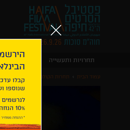
הירשמו
תחרויות ותעשייה
מידע כללי
הבינלא
עמוד הבית
תחרות הקולנוע הישראלי הקצר
קבלו עדכו
שנוספו ועו
לנרשמים 
10% הנחה ברכישת 2 כרטיסים לסרטי הפסטיבל .
* ההנחה ממחיר כ