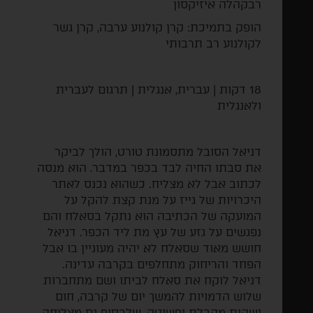
רבקהלה
איזיקסון
הופק בתמיכת: קרן קולנוע ערבה, קרן גשר
לקולנוע רב תרבותי
18 דקות | עברית, אנגלית | תרגום לעברית
ולאנגלית
דניאל הסובל מתסמונת טורט, הולך לביקר
את סבתו החיה לבד בכפר במדבר. הוא מנסה
לכתוב אבל לא מצליח. כשהוא נכנס לאתר
היכרויות של גייז על מנת קצת להקל על
המועקה של הכתיבה הוא נתקל בסאלח והם
נפגשים על גזע של עץ מת ליד הכפר. דניאל
חושש מאוד שסאלח לא יהיה מעוניין בו אבל
הפחד והריחוק מתחלפים בקרבה עדינה.
דניאל לוקח את סאלח לביתו ושם מתחברות
שלוש הדמויות להמשך יום של קרבה, חום
ושהות מקבלת ופשוטה, שלבסוף גם מצליחה