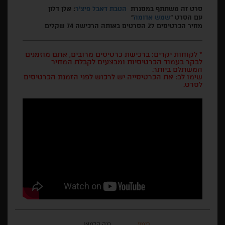
סרט זה משתתף במסגרת
הטבת דאבל פיצ'ר
: אלן דלון
עם הסרט "
שמש אדומה
"
מחיר הכרטיסים ל2 הסרטים באותה הרכישה 74 שקלים
* לקוחות יקרים: ברכישת כרטיסים מרובים, אתם מוזמנים
לבקר בעמוד הכרטיסיות ומבצעים לקבלת המחיר
המשתלם ביותר.
שימו לב: את הכרטיסייה יש לרכוש לפני הזמנת הכרטיסים
לסרט.
בימוי
רנה קלמאן