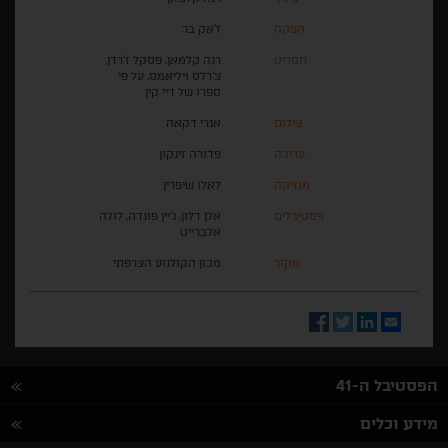
הפקה
ז'אק בר
תסריט
רנה קלמאן, פסקל ז'רדן,
צ'רלס ויליאמס, על פי
ספרו של דיי קין
צילום
אנרי דקאה
עריכה
פדורה זינקון
מוזיקה
לאלו שיפרין
פסטיבלים
אלן דלון, ג'יין פונדה, לולה
אלברייט
מקור
מכון הקולנוע הצרפתי
Facebook
Twitter
LinkedIn
Email
הפסטיבל ה-41
מידע וכלים