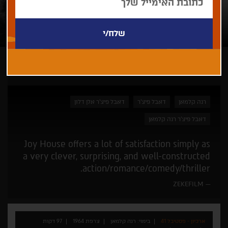
ארכיון - פסטיבל 41
רנה קלמאן
דאבל פיצ'ר
דאבל פיצ'ר אלן דלון
דאבל פיצ'ר רנה קלמאן
Joy House offers a lot of satisfaction simply as
a very clever, surprising, and well-constructed
action/romance/comedy/thriller.
ZEKEFILM
ארכיון - פסטיבל 41
בימוי: רנה קלמאן
צרפת 1964
97 דקות