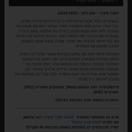
צרפתית
תרגום לעברית
דאבל פיצ'ר – אלן דלון - (2024-1935)
גנגסטרים, רצח, סקס ואינטריגות בריביירה הצרפתית! מארק,
נוכל צעיר, נמלט מפני המאפיה, אחרי שניהל רומן עם אשתו של
גנגסטר ידוע. הוא מוצא מקלט בווילה של אלמנה בשם ברברה,
ששוכרת את הבחור יפה התואר כנהג. ברברה חולקת את הווילה
עם בת דודתה מלינדה ועד מהרה מארק מוצא עצמו במשחק
מורכב ומסוכן עם השתיים.
פסטיבל חיפה חוגג את שחקן הקולנוע האגדי אלן דלון (2024-
1935) במותחן מתוחכם, שהולם היטב את דמותו של השחקן
האלגנטי מכולם. הבמאי רנה קלמאן שוזר רשת סבוכה של
תשוקות ושחיתות ועוטף אותה בצילום מרהיב בשחור-לבן
ופסקול מלא אווירה של לאלו שיפרין. לצדו של דלון משחקת עוד
כוכבת לוהטת, ג'יין פונדה.
פילמוגרפיה: לעין השמש (1960), משחקים אסורים (1952),
הארורים (1947).
ההקרנה בחסות מכון הקולנוע הצרפתי.
סרט זה משתתף במסגרת
הטבת דאבל פיצ'ר
: רנה קלמאן
עם הסרט "
נוסע עובר בגשם
"
מחיר הכרטיסים ל2 הסרטים באותה הרכישה 74 שקלים