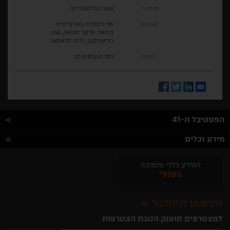
מוזיקה
אשר גולדשמידט
משחק
מגי ג'ילנהול, גאל גרסייה
ברנאל, פרקר סוואק, אנה
ברישניקוב, רוזה סלאזאר
מקור
בתי הקולנוע לב
Facebook
Twitter
LinkedIn
Email
הפסטיבל ה-41
מידע וכלים
למידע כללי ותמיכה
*9300
הירשמו לניוזלטר
למצטרפים תוענק הטבת הצטרפות