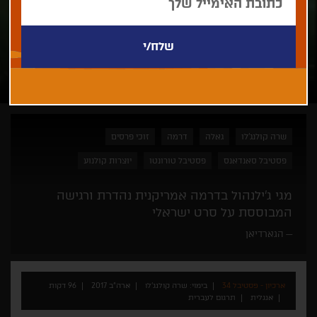
שרה קולנג'לו
גאלה
דרמה
זוכי פרסים
פסטיבל סאנדאנס
פסטיבל טורונטו
יוצרות קולנוע
מגי ג'ילנהול בדרמה אמריקנית נהדרת ורגישה
המבוססת על סרט ישראלי
הגארדיאן
ארכיון - פסטיבל 34
בימוי: שרה קולנג'לו
ארה"ב 2017
96 דקות
אנגלית
תרגום לעברית