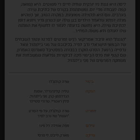
ליסה היא גננת ניו יורקית שחיה חיים די פשוטים. היא נשואה,
קמה לעבודה מדי יום, ומשתתפת בקורס של כתיבת שירה
בערבים, שם היא תלמידה ממוצעת, במקרה הטוב. אך כשהיא
מגלה לפתע שלאחד הילדים בגן שלה יש כשרון נדיר ויוצא דופן
לכתיבת שירה, היא נחושה בדעתה לעזור לו לחשוף את המתנה
שלו לעולם ולא משנה המחיר...
"הגננת" הוא עיבוד אמריקאי רגיש ומרשים לסרטו עטור השבחים
של הבמאי הישראלי נדב לפיד, בכיכובם של מגי ג'ילנהול וגאל
גרסייה ברנאל. הסרט הוקרן בבכורה בפסטיבל סאנדנס האחרון,
שם קטף את פרס הבימוי וזכה לביקורות נפלאות שמשבחות את
משחקה המרשים של מגי ג'ילנהול.
בימוי
שרה קולנג'לו
הפקה
טליה קלינהנדלר, אסנת
הנדלסמן-קרן, מגי ג'ילנהול,
סלין ראטריי, טרודי סטיילר
תסריט
שרה קולנג'לו, על-פי הסרט
"הגננת" של נדב לפיד
צילום
פפה אווילה דל פינו
עריכה
מארק לייבס, לי פרסי