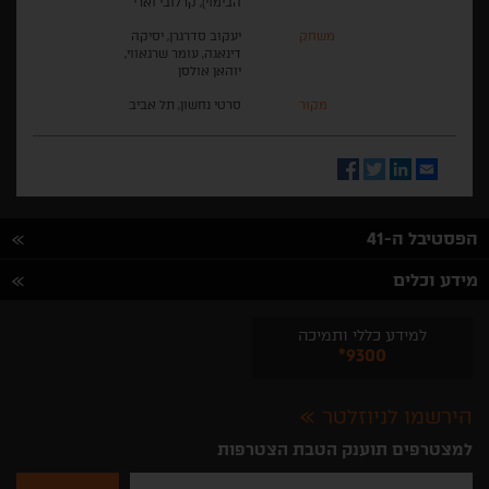
הבימוי), קרלובי וארי
משחק
יעקוב סדרגרן, יסיקה
דינאגה, עומר שרגאווי,
יוהאן אולסן
מקור
סרטי נחשון, תל אביב
Facebook
Twitter
LinkedIn
Email
הפסטיבל ה-41
מידע וכלים
למידע כללי ותמיכה
*9300
הירשמו לניוזלטר
למצטרפים תוענק הטבת הצטרפות
נא