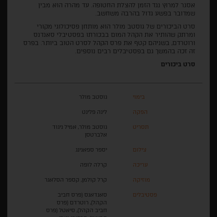
אסגר למרוץ נגד הזמן להצלת החטופה. עד מהרה הוא מבין
שמדובר בפשע גדול בהרבה משחשב.
סרט הביכורים של גוסטב מולר הוא מותחן פסיכולוגי מקורי
ומרתק שהותיר את הקהל המום בבכורתו בפסטיבלי סאנדנס
ורוטרדם, בשניהם קטף את פרס הקהל לסרט הטוב ביותר. בפרס
זה זכה בהמשך גם בפסטיבלים רבים נוספים.
סרט ביכורים
בימוי
גוסטב מולר
הפקה
לינה פלינט
תסריט
גוסטב מולר, אמיל ניגוד
אלברטסן
צילום
יספר ספאנינג
עריכה
קרלה לופה
מוזיקה
קרל קולמן, קספר הסלאגר
פסטיבלים
סאנדאנס (פרס חביב
הקהל), רוטרדם (פרס
חביב הקהל), סיאטל (פרס