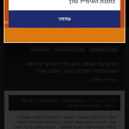
גוסטב מולר
גאלה
סרט ביכורים
דרמה
מתח
פסטיבל סאנדאנס
פסטיבל קרלובי וארי
זוכי פרסים
דמיונו של הצופה הוא הכלי העיקרי בדרמה
המשטרתית החכמה שיצר גוסטב מולר
הוליווד ריפורטר
ארכיון - פסטיבל 34
בימוי: גוסטב מולר
דנמרק 2018
85 דקות
דנית
תרגום לעברית, אנגלית
אסגר הולם, קצין משטרה לשעבר וכיום מוקדן במוקד משטרתי,
עונה לשיחת חירום מאשה חטופה. כשהשיחה מתנתקת לפתע,
מתחיל המרדף אחר האשה והחוטף . חמוש בטלפון בלבד, יוצא