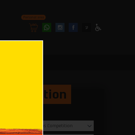
Personal area
Follow
Follow
ע
Access
us
us
Menu
oninstagram
onfacebook
 Competition
Select
Category
Select
Select