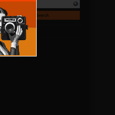
director
Country