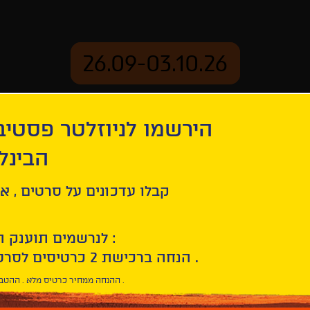
26.09-03.10.26
הירשמו לניוזלטר פסטי
mation
Archive
הבינל
 Competition
קבלו עדכונים על סרטים , אי
Israeli Short Films
לנרשמים תוענק הטבת הצטרפות :
10% הנחה ברכישת 2 כרטיסים לסרטי הפסטיבל .
* ההנחה ממחיר כרטיס מלא . ההטבה היא אישית וחד פעמית .
Select
film
Choose