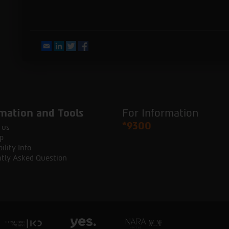
Email
LinkedIn
Twitter
Facebook
mation and Tools
For Information
*9300
 us
p
ility Info
tly Asked Question